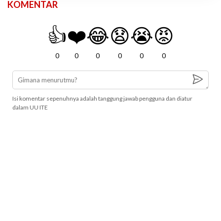
KOMENTAR
👍
❤️
😂
😧
😭
😡
0
0
0
0
0
0
Isi komentar sepenuhnya adalah tanggung jawab pengguna dan diatur
dalam UU ITE