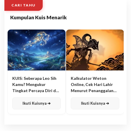
CARI TAHU
Kumpulan Kuis Menarik
KUIS: Seberapa Leo Sih
Kalkulator Weton
Kamu? Mengukur
Online, Cek Hari Lahir
Tingkat Percaya Diri dan
Menurut Penanggalan
Karisma
Jawa
Ikuti Kuisnya ➔
Ikuti Kuisnya ➔