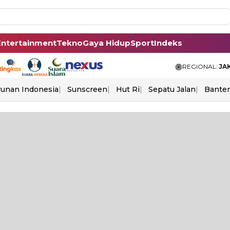
Entertainment
Tekno
Gaya Hidup
Sport
Indeks
REGIONAL:
JA
unan Indonesia
Sunscreen
Hut Ri
Sepatu Jalan
Bante