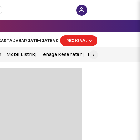
KARTA
JABAR
JATIM
JATENG
REGIONAL
›
n
Mobil Listrik
Tenaga Kesehatan
Piala Aff 2026
Ekono