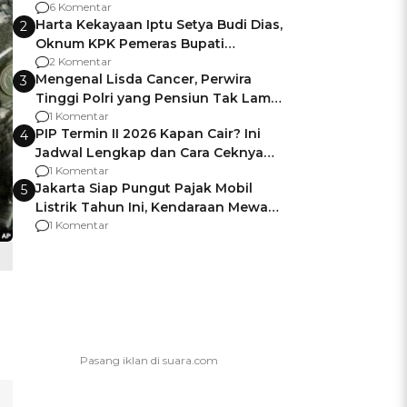
Gagalnya Negara Jamin Keamanan
6 Komentar
Harta Kekayaan Iptu Setya Budi Dias,
2
Oknum KPK Pemeras Bupati
Pemalang
2 Komentar
Mengenal Lisda Cancer, Perwira
3
Tinggi Polri yang Pensiun Tak Lama
Usai Jadi Brigjen
1 Komentar
PIP Termin II 2026 Kapan Cair? Ini
4
Jadwal Lengkap dan Cara Ceknya
agar Dana Tidak Hangus!
1 Komentar
Jakarta Siap Pungut Pajak Mobil
5
Listrik Tahun Ini, Kendaraan Mewah
Kena hingga 75% PKB
1 Komentar