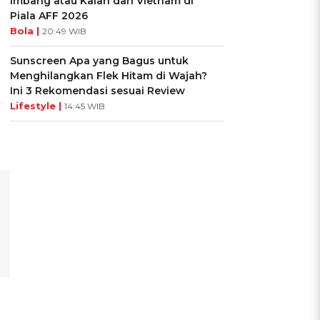
Imbang atau Kalah dari Vietnam di
Piala AFF 2026
Bola |
20:49 WIB
Sunscreen Apa yang Bagus untuk
Menghilangkan Flek Hitam di Wajah?
Ini 3 Rekomendasi sesuai Review
Lifestyle |
14:45 WIB