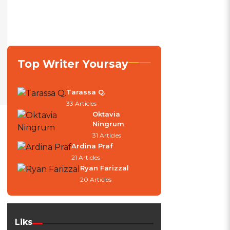
Top Writer Yoursay
Tarassa Q.
33 Articles
Oktavia
Ningrum
31 Articles
Ardina Praf
21 Articles
Ryan Farizzal
20 Articles
Liks