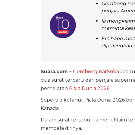
Gembong nark
penjara Ameri
Ia mengklaim 
meminta kese
El Chapo men
dipulangkan g
Suara.com -
Gembong narkoba
Joaqu
dua surat terbaru dari penjara super
perhelatan
Piala Dunia 2026
.
Seperti diketahui, Piala Dunia 2026 ber
Kanada.
Dalam surat tersebut, ia mengklaim 
membela dirinya.