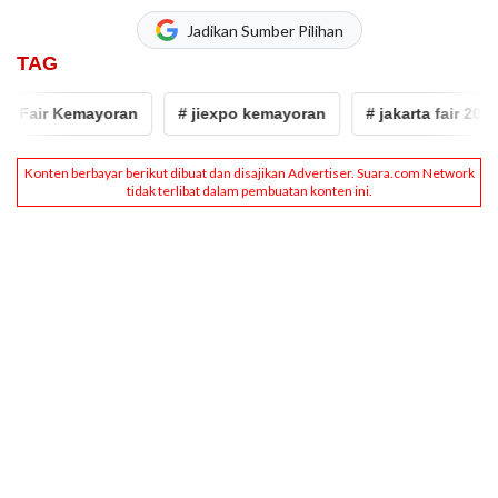
Jadikan Sumber Pilihan
TAG
air Kemayoran
# jiexpo kemayoran
# jakarta fair 2026