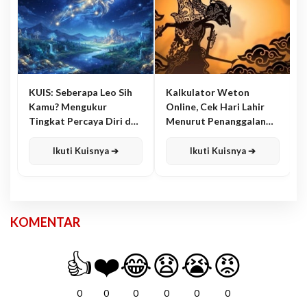
KUIS: Seberapa Leo Sih
Kalkulator Weton
Kamu? Mengukur
Online, Cek Hari Lahir
Tingkat Percaya Diri dan
Menurut Penanggalan
Karisma
Jawa
Ikuti Kuisnya ➔
Ikuti Kuisnya ➔
KOMENTAR
👍
❤️
😂
😧
😭
😡
0
0
0
0
0
0