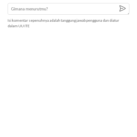
Isi komentar sepenuhnya adalah tanggung jawab pengguna dan diatur
dalam UU ITE