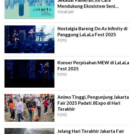
Sekadar Pameran, Ini Cara
Mendukung Ekosistem Seni
Indonesia
YOUR SAY
Nostalgia Bareng Do As Infinity di
Panggung LaLaLa Fest 2025
FOTO
Konser Perpisahan MEW di LaLaLa
Fest 2025
FOTO
Animo Tinggi, Pengunjung Jakarta
Fair 2025 Padati JIExpo di Hari
Terakhir
FOTO
Jelang Hari Terakhir Jakarta Fair