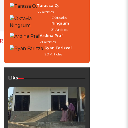
Tarassa Q.
33 Articles
Oktavia
Ningrum
31 Articles
Ardina Praf
R
21 Articles
Ryan Farizzal
20 Articles
Liks
l