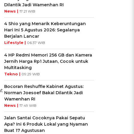
Dilantik Jadi Wamenhan RI
News |
17:21 WIB
4 Shio yang Menarik Keberuntungan
Hari Ini 5 Agustus 2026: Segalanya
Berjalan Lancar
Lifestyle |
06:37 WIB
4 HP Redmi Memori 256 GB dan Kamera
Jernih Harga Rp1 Jutaan, Cocok untuk
Multitasking
Tekno |
09:29 WIB
Bocoran Reshuffle Kabinet Agustus:
at
Norman Joesoef Bakal Dilantik Jadi
Wamenhan RI
News |
17:49 WIB
Jalan Santai Cocoknya Pakai Sepatu
Apa? Ini 6 Produk Lokal yang Nyaman
Buat 17 Agustusan