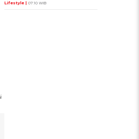
Lifestyle |
07:10 WIB
i