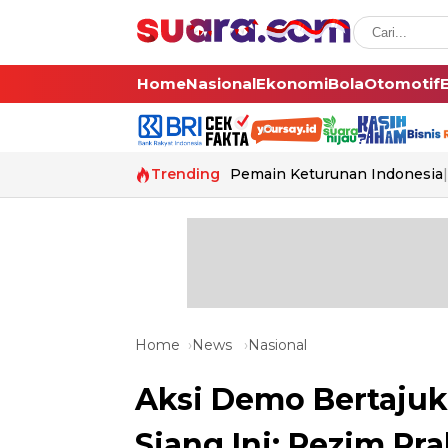
Home
Nasional
Ekonomi
Bola
Otomotif
Trending
Pemain Keturunan Indonesia
Home
News
Nasional
Aksi Demo Bertajuk
Siang Ini: Rezim Pr