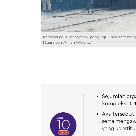
Personel polisi menghalau pengunjuk rasa saat meng
[Suara.com/Alfian Winanto]
Sejumlah orga
kompleks DPR 
Aksi tersebut
serta mengawa
yang konstitus