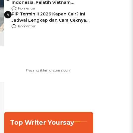
Indonesia, Pelatih Vietnam
Berencana Pakai Jimat di Pakansari
1 Komentar
PIP Termin II 2026 Kapan Cair? Ini
5
Jadwal Lengkap dan Cara Ceknya
agar Dana Tidak Hangus!
1 Komentar
Top Writer Yoursay