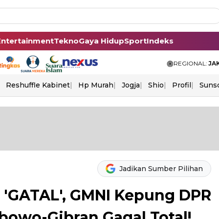
Entertainment
Tekno
Gaya Hidup
Sport
Indeks
REGIONAL:
JA
Reshuffle Kabinet
Hp Murah
Jogja
Shio
Profil
Suns
Jadikan Sumber Pilihan
 'GATAL', GMNI Kepung DPR
abowo-Gibran Gagal Total!