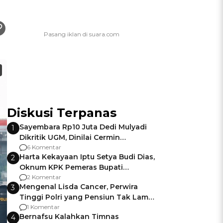
Diskusi Terpanas
Sayembara Rp10 Juta Dedi Mulyadi
1
Dikritik UGM, Dinilai Cermin
Gagalnya Negara Jamin Keamanan
6 Komentar
Harta Kekayaan Iptu Setya Budi Dias,
2
Oknum KPK Pemeras Bupati
Pemalang
2 Komentar
Mengenal Lisda Cancer, Perwira
3
Tinggi Polri yang Pensiun Tak Lama
Usai Jadi Brigjen
1 Komentar
Bernafsu Kalahkan Timnas
4