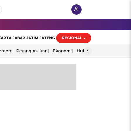
KARTA
JABAR
JATIM
JATENG
REGIONAL
›
creen
Perang As-Iran
Ekonomi
Hut Ri