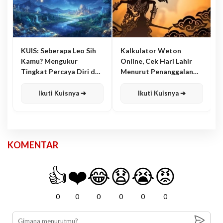
KUIS: Seberapa Leo Sih
Kalkulator Weton
Kamu? Mengukur
Online, Cek Hari Lahir
Tingkat Percaya Diri dan
Menurut Penanggalan
Karisma
Jawa
Ikuti Kuisnya ➔
Ikuti Kuisnya ➔
KOMENTAR
👍
❤️
😂
😧
😭
😡
0
0
0
0
0
0