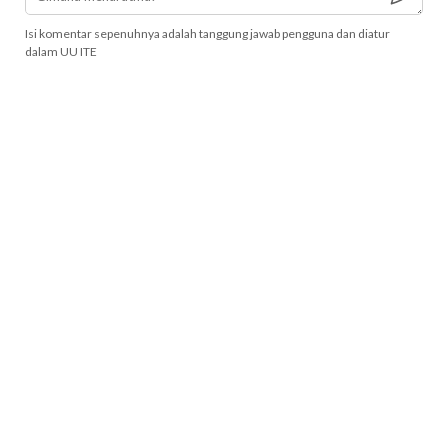
Isi komentar sepenuhnya adalah tanggung jawab pengguna dan diatur
dalam UU ITE