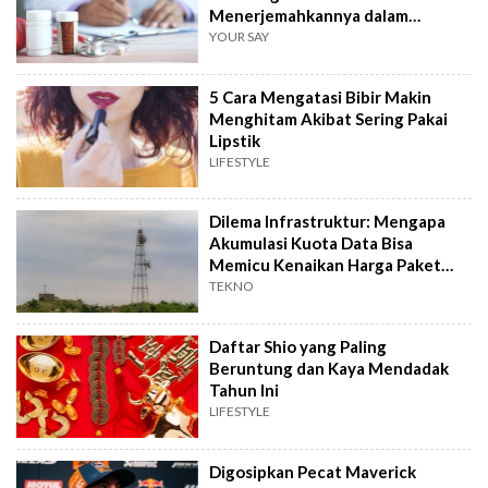
Menerjemahkannya dalam
Hitungkan Detik!
YOUR SAY
5 Cara Mengatasi Bibir Makin
Menghitam Akibat Sering Pakai
Lipstik
LIFESTYLE
Dilema Infrastruktur: Mengapa
Akumulasi Kuota Data Bisa
Memicu Kenaikan Harga Paket
Internet?
TEKNO
Daftar Shio yang Paling
Beruntung dan Kaya Mendadak
Tahun Ini
LIFESTYLE
Digosipkan Pecat Maverick