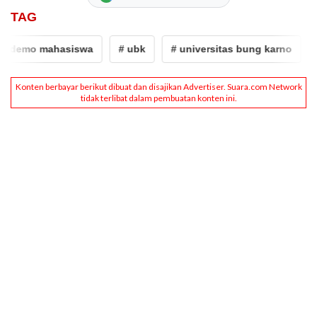
TAG
 demo mahasiswa
# ubk
# universitas bung karno
#