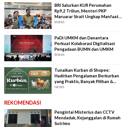
BRI Salurkan KUR Perumahan
Rp9,2 Triliun, Menteri PKP
Maruarar Sirait Ungkap Manfaat
untuk UMKM
BISNIS
PaDi UMKM dan Danantara
Perkuat Kolaborasi Digitalisasi
Pengadaan BUMN dan UMKM
BISNIS
Tunaikan Kurban di Shopee:
Hadirkan Pengalaman Berkurban
yang Praktis, Banyak Pilihan &
Tepercaya
NEWS
REKOMENDASI
Pengintai Misterius dan CCTV
Mendadak, Kejanggalan di Rumah
Sutrimo