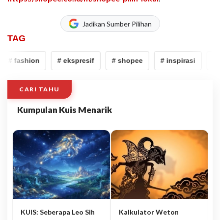
Jadikan Sumber Pilihan
TAG
# fashion
# ekspresif
# shopee
# inspirasi
# f
CARI TAHU
Kumpulan Kuis Menarik
KUIS: Seberapa Leo Sih
Kalkulator Weton