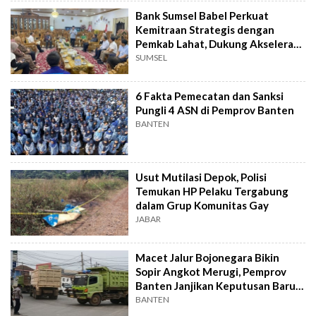
Bank Sumsel Babel Perkuat
Kemitraan Strategis dengan
Pemkab Lahat, Dukung Akselerasi
Ekonomi Daerah
SUMSEL
6 Fakta Pemecatan dan Sanksi
Pungli 4 ASN di Pemprov Banten
BANTEN
Usut Mutilasi Depok, Polisi
Temukan HP Pelaku Tergabung
dalam Grup Komunitas Gay
JABAR
Macet Jalur Bojonegara Bikin
Sopir Angkot Merugi, Pemprov
Banten Janjikan Keputusan Baru 4
Hari Lagi
BANTEN