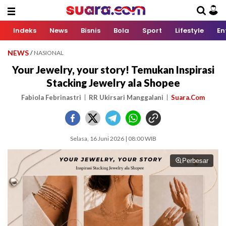
Indeks
News
Bisnis
Bola
Sport
Lifestyle
En
NEWS
/
NASIONAL
Your Jewelry, your story! Temukan Inspirasi
Stacking Jewelry ala Shopee
Fabiola Febrinastri
RR Ukirsari Manggalani
Suara.Com
Selasa, 16 Juni 2026 | 08:00 WIB
Perbesar