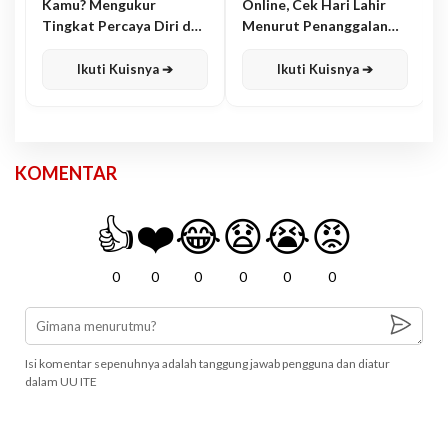
Kamu? Mengukur
Online, Cek Hari Lahir
Tingkat Percaya Diri dan
Menurut Penanggalan
Karisma
Jawa
Ikuti Kuisnya ➔
Ikuti Kuisnya ➔
KOMENTAR
👍
❤️
😂
😧
😭
😡
0
0
0
0
0
0
Isi komentar sepenuhnya adalah tanggung jawab pengguna dan diatur
dalam UU ITE