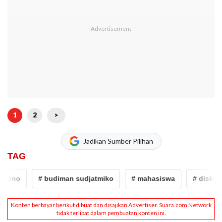
1
2
>
Jadikan Sumber Pilihan
TAG
no
# budiman sudjatmiko
# mahasiswa
# diskusi