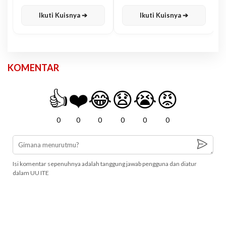
Karisma
Jawa
Ikuti Kuisnya ➔
Ikuti Kuisnya ➔
KOMENTAR
👍
❤️
😂
😧
😭
😡
0
0
0
0
0
0
Isi komentar sepenuhnya adalah tanggung jawab pengguna dan diatur
dalam UU ITE