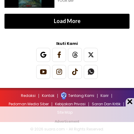
YOUR SAY
Load More
Ikuti Kami
Redaksi
Kontak
Tentang Kami
Karir
Pedoman Media Siber
Kebijakan Privasi
Saran Dan Kritik
Site Map
© 2026 suara.com - All Rights Reserved.