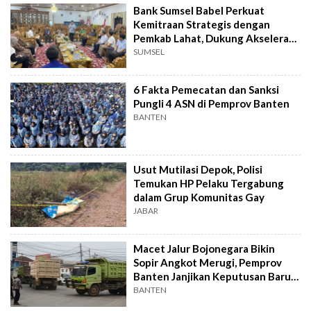
Bank Sumsel Babel Perkuat
Kemitraan Strategis dengan
Pemkab Lahat, Dukung Akselerasi
Ekonomi Daerah
SUMSEL
6 Fakta Pemecatan dan Sanksi
Pungli 4 ASN di Pemprov Banten
BANTEN
Usut Mutilasi Depok, Polisi
Temukan HP Pelaku Tergabung
dalam Grup Komunitas Gay
JABAR
Macet Jalur Bojonegara Bikin
Sopir Angkot Merugi, Pemprov
Banten Janjikan Keputusan Baru 4
Hari Lagi
BANTEN