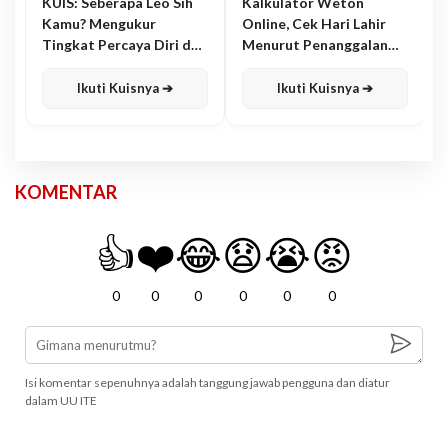
KUIS: Seberapa Leo Sih
Kalkulator Weton
Kamu? Mengukur
Online, Cek Hari Lahir
Tingkat Percaya Diri dan
Menurut Penanggalan
Karisma
Jawa
Ikuti Kuisnya ➔
Ikuti Kuisnya ➔
KOMENTAR
👍
❤️
😂
😧
😭
😡
0
0
0
0
0
0
Isi komentar sepenuhnya adalah tanggung jawab pengguna dan diatur
dalam UU ITE