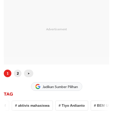
1
2
>
Jadikan Sumber Pilihan
TAG
GM
# aktivis mahasiswa
# Tiyo Ardianto
# BEM UGM