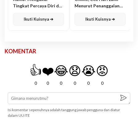
Tingkat Percaya Diri dan
Menurut Penanggalan
Karisma
Jawa
Ikuti Kuisnya ➔
Ikuti Kuisnya ➔
KOMENTAR
👍
❤️
😂
😧
😭
😡
0
0
0
0
0
0
Isi komentar sepenuhnya adalah tanggung jawab pengguna dan diatur
dalam UU ITE