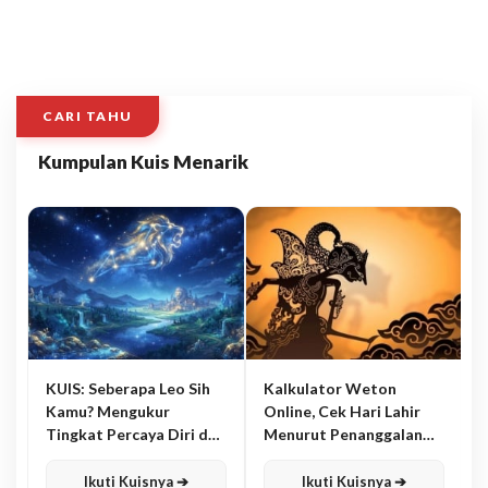
CARI TAHU
Kumpulan Kuis Menarik
KUIS: Seberapa Leo Sih
Kalkulator Weton
Kamu? Mengukur
Online, Cek Hari Lahir
Tingkat Percaya Diri dan
Menurut Penanggalan
Karisma
Jawa
Ikuti Kuisnya ➔
Ikuti Kuisnya ➔