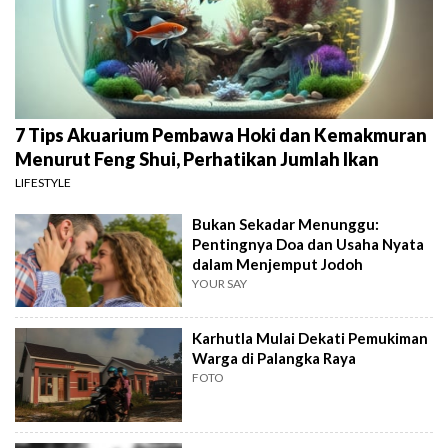
7 Tips Akuarium Pembawa Hoki dan Kemakmuran
Menurut Feng Shui, Perhatikan Jumlah Ikan
LIFESTYLE
Bukan Sekadar Menunggu:
Pentingnya Doa dan Usaha Nyata
dalam Menjemput Jodoh
YOUR SAY
Karhutla Mulai Dekati Pemukiman
Warga di Palangka Raya
FOTO