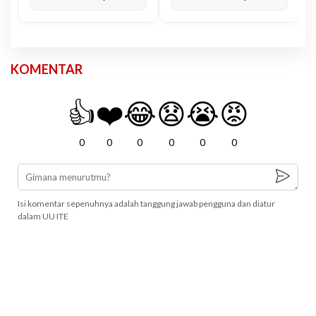
KOMENTAR
👍
❤️
😂
😧
😭
😡
0
0
0
0
0
0
Isi komentar sepenuhnya adalah tanggung jawab pengguna dan diatur
dalam UU ITE