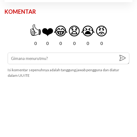
KOMENTAR
👍
❤️
😂
😧
😭
😡
0
0
0
0
0
0
Isi komentar sepenuhnya adalah tanggung jawab pengguna dan diatur
dalam UU ITE