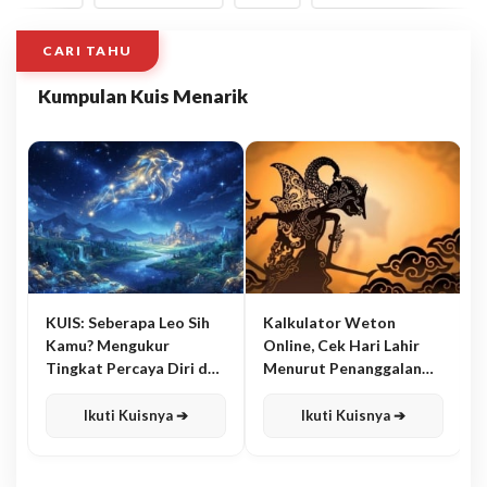
CARI TAHU
Kumpulan Kuis Menarik
KUIS: Seberapa Leo Sih
Kalkulator Weton
Kamu? Mengukur
Online, Cek Hari Lahir
Tingkat Percaya Diri dan
Menurut Penanggalan
Karisma
Jawa
Ikuti Kuisnya ➔
Ikuti Kuisnya ➔