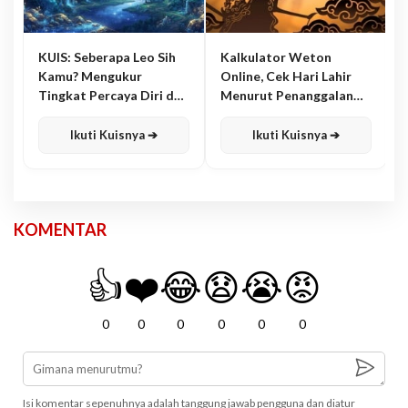
KUIS: Seberapa Leo Sih
Kalkulator Weton
Kamu? Mengukur
Online, Cek Hari Lahir
Tingkat Percaya Diri dan
Menurut Penanggalan
Karisma
Jawa
Ikuti Kuisnya ➔
Ikuti Kuisnya ➔
KOMENTAR
👍
❤️
😂
😧
😭
😡
0
0
0
0
0
0
Isi komentar sepenuhnya adalah tanggung jawab pengguna dan diatur