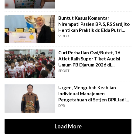
Buntut Kasus Komentar
Nirempati Pasien BPJS, RS Sardjito
Hentikan Praktik dr. Elda Putri
Rahard
VIDEO
Curi Perhatian Owi/Butet, 16
Atlet Raih Super Tiket Audisi
Umum PB Djarum 2026 di
Makassar
SPORT
Urgen, Mengubah Keahlian
Individual Manajemen
Pengetahuan di Setjen DPR Jadi
Kekuatan Institusional
DPR
Load More