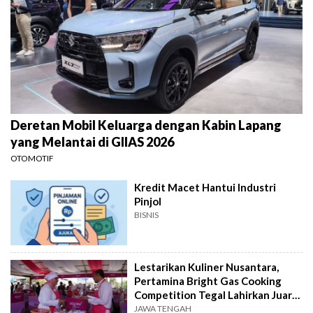
Deretan Mobil Keluarga dengan Kabin Lapang
yang Melantai di GIIAS 2026
OTOMOTIF
Kredit Macet Hantui Industri
Pinjol
BISNIS
Lestarikan Kuliner Nusantara,
Pertamina Bright Gas Cooking
Competition Tegal Lahirkan Juara
Baru
JAWA TENGAH