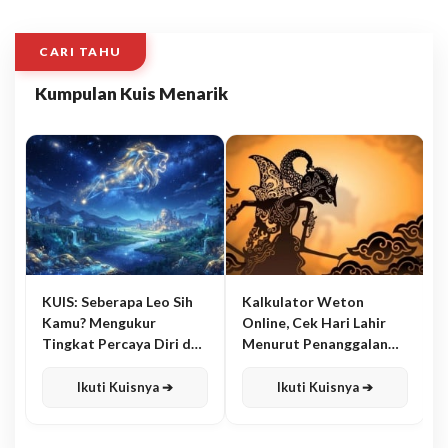
CARI TAHU
Kumpulan Kuis Menarik
KUIS: Seberapa Leo Sih
Kalkulator Weton
Kamu? Mengukur
Online, Cek Hari Lahir
Tingkat Percaya Diri dan
Menurut Penanggalan
Karisma
Jawa
Ikuti Kuisnya ➔
Ikuti Kuisnya ➔