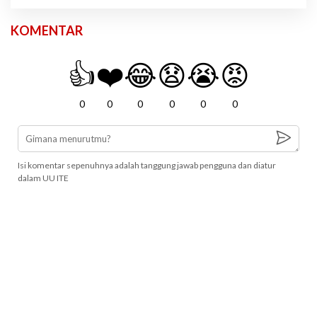
KOMENTAR
👍
❤️
😂
😧
😭
😡
0
0
0
0
0
0
Isi komentar sepenuhnya adalah tanggung jawab pengguna dan diatur
dalam UU ITE