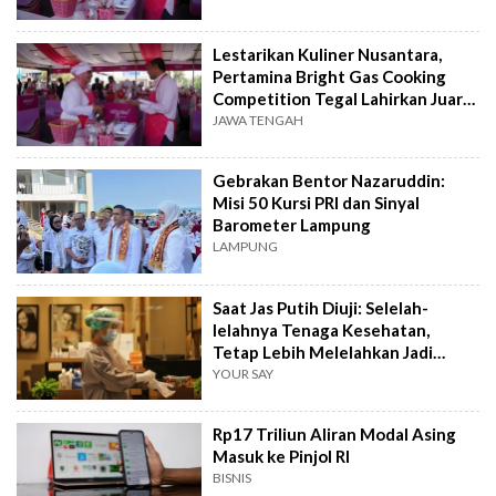
Lestarikan Kuliner Nusantara,
Pertamina Bright Gas Cooking
Competition Tegal Lahirkan Juara
Baru
JAWA TENGAH
Gebrakan Bentor Nazaruddin:
Misi 50 Kursi PRI dan Sinyal
Barometer Lampung
LAMPUNG
Saat Jas Putih Diuji: Selelah-
lelahnya Tenaga Kesehatan,
Tetap Lebih Melelahkan Jadi
Pasien
YOUR SAY
Rp17 Triliun Aliran Modal Asing
Masuk ke Pinjol RI
BISNIS