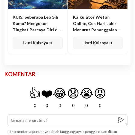
KUIS: Seberapa Leo Sih
Kalkulator Weton
Kamu? Mengukur
Online, Cek Hari Lahir
Tingkat Percaya Diri dan
Menurut Penanggalan
Karisma
Jawa
Ikuti Kuisnya ➔
Ikuti Kuisnya ➔
KOMENTAR
👍
❤️
😂
😧
😭
😡
0
0
0
0
0
0
Isi komentar sepenuhnya adalah tanggung jawab pengguna dan diatur