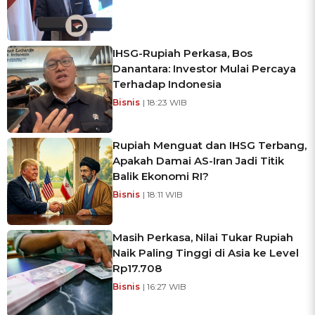
IHSG-Rupiah Perkasa, Bos
Danantara: Investor Mulai Percaya
Terhadap Indonesia
Bisnis
| 18:23 WIB
Rupiah Menguat dan IHSG Terbang,
Apakah Damai AS-Iran Jadi Titik
Balik Ekonomi RI?
Bisnis
| 18:11 WIB
Masih Perkasa, Nilai Tukar Rupiah
Naik Paling Tinggi di Asia ke Level
Rp17.708
Bisnis
| 16:27 WIB