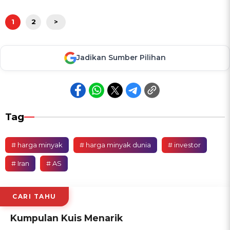
1
2
>
Jadikan Sumber Pilihan
Tag
# harga minyak
# harga minyak dunia
# investor
# Iran
# AS
CARI TAHU
Kumpulan Kuis Menarik