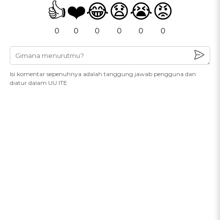
👍
❤️
😂
😧
😭
😡
0
0
0
0
0
0
Isi komentar sepenuhnya adalah tanggung jawab pengguna dan
diatur dalam UU ITE