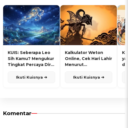
KUIS: Seberapa Leo
Kalkulator Weton
KU
Sih Kamu? Mengukur
Online, Cek Hari Lahir
ya
Tingkat Percaya Diri
Menurut
de
dan Karisma
Penanggalan Jawa
Ikuti Kuisnya ➔
Ikuti Kuisnya ➔
Komentar