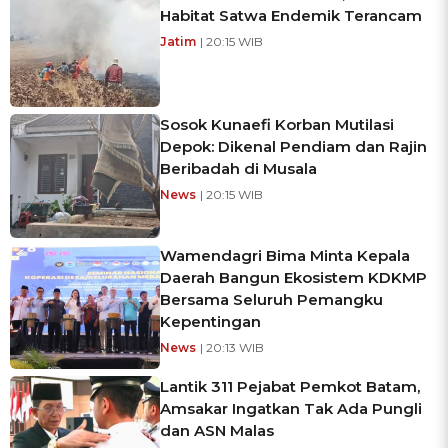
Habitat Satwa Endemik Terancam
Jatim
| 20:15 WIB
Sosok Kunaefi Korban Mutilasi
Depok: Dikenal Pendiam dan Rajin
Beribadah di Musala
News
| 20:15 WIB
Wamendagri Bima Minta Kepala
Daerah Bangun Ekosistem KDKMP
Bersama Seluruh Pemangku
Kepentingan
News
| 20:13 WIB
Lantik 311 Pejabat Pemkot Batam,
Amsakar Ingatkan Tak Ada Pungli
dan ASN Malas