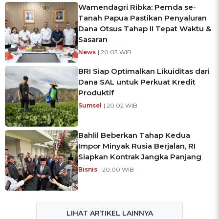
Wamendagri Ribka: Pemda se-
Tanah Papua Pastikan Penyaluran
Dana Otsus Tahap II Tepat Waktu &
Sasaran
News
| 20:03 WIB
BRI Siap Optimalkan Likuiditas dari
Dana SAL untuk Perkuat Kredit
Produktif
Sumsel
| 20:02 WIB
Bahlil Beberkan Tahap Kedua
Impor Minyak Rusia Berjalan, RI
Siapkan Kontrak Jangka Panjang
Bisnis
| 20:00 WIB
LIHAT ARTIKEL LAINNYA