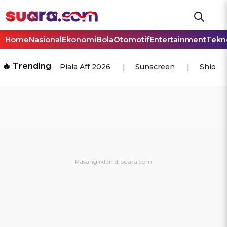
Home
Nasional
Ekonomi
Bola
Otomotif
Entertainment
Tekn
🔥 Trending
Piala Aff 2026
Sunscreen
Shio