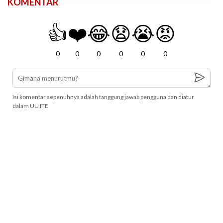
KOMENTAR
👍
❤️
😂
😧
😭
😡
0
0
0
0
0
0
Isi komentar sepenuhnya adalah tanggung jawab pengguna dan diatur
dalam UU ITE