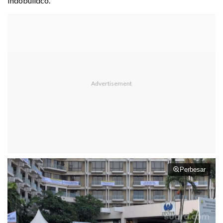
Indobuildco.
Perbesar