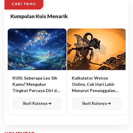
CARI TAHU
Kumpulan Kuis Menarik
KUIS: Seberapa Leo Sih
Kalkulator Weton
Kamu? Mengukur
Online, Cek Hari Lahir
Tingkat Percaya Diri dan
Menurut Penanggalan
Karisma
Jawa
Ikuti Kuisnya ➔
Ikuti Kuisnya ➔