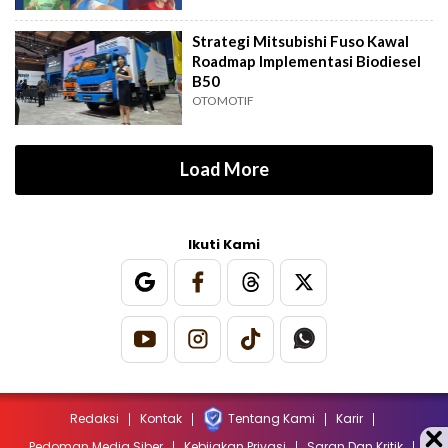
Strategi Mitsubishi Fuso Kawal
Roadmap Implementasi Biodiesel
B50
OTOMOTIF
Load More
Ikuti Kami
Redaksi
Kontak
Tentang Kami
Karir
Pedoman Media Siber
Kebijakan Privasi
Saran Dan Kritik