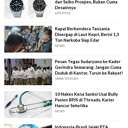
dan Seiko Prospex, Bukan Cuma
Desainnya
LIFESTYLE
Kapal Berbendera Tanzania
Disergap di Laut Kepri, Berisi 1,3
Ton Narkoba Siap Edar
NEWS
Pesan Tegas Sudaryono ke Kader
Gerindra Semarang: Jangan Cuma
Duduk di Kantor, Turun ke Rakyat!
JAWA TENGAH
10 Nakes Kena Sanksi Usai Bully
Pasien BPJS di Threads, Karier
Hancur Seketika
NEWS
Indonesia-Brasil Jajaki PTA