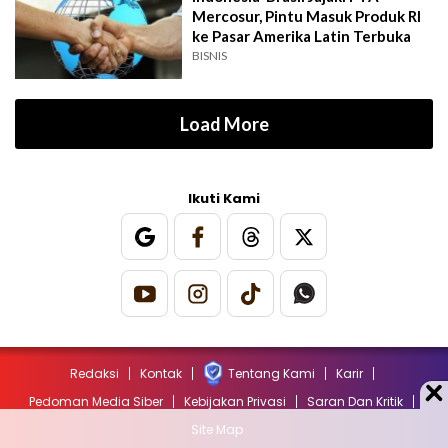
Mercosur, Pintu Masuk Produk RI
ke Pasar Amerika Latin Terbuka
BISNIS
Load More
Ikuti Kami
Redaksi
Kontak
Tentang Kami
Karir
Pedoman Media Siber
Kebijakan Privasi
Saran Dan Kritik
Site Map