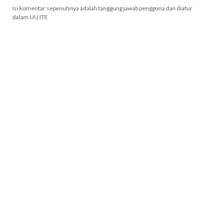
Isi komentar sepenuhnya adalah tanggung jawab pengguna dan diatur
dalam UU ITE