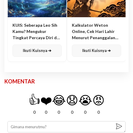
KUIS: Seberapa Leo Sih
Kalkulator Weton
Kamu? Mengukur
Online, Cek Hari Lahir
Tingkat Percaya Diri dan
Menurut Penanggalan
Karisma
Jawa
Ikuti Kuisnya ➔
Ikuti Kuisnya ➔
KOMENTAR
👍
❤️
😂
😧
😭
😡
0
0
0
0
0
0