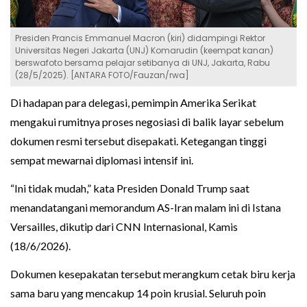
Presiden Prancis Emmanuel Macron (kiri) didampingi Rektor
Universitas Negeri Jakarta (UNJ) Komarudin (keempat kanan)
berswafoto bersama pelajar setibanya di UNJ, Jakarta, Rabu
(28/5/2025). [ANTARA FOTO/Fauzan/rwa]
Di hadapan para delegasi, pemimpin Amerika Serikat
mengakui rumitnya proses negosiasi di balik layar sebelum
dokumen resmi tersebut disepakati. Ketegangan tinggi
sempat mewarnai diplomasi intensif ini.
“Ini tidak mudah,” kata Presiden Donald Trump saat
menandatangani memorandum AS-Iran malam ini di Istana
Versailles, dikutip dari CNN Internasional, Kamis
(18/6/2026).
Dokumen kesepakatan tersebut merangkum cetak biru kerja
sama baru yang mencakup 14 poin krusial. Seluruh poin