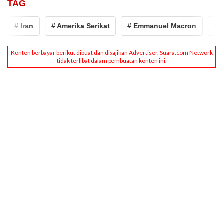
TAG
# Iran
# Amerika Serikat
# Emmanuel Macron
# Don