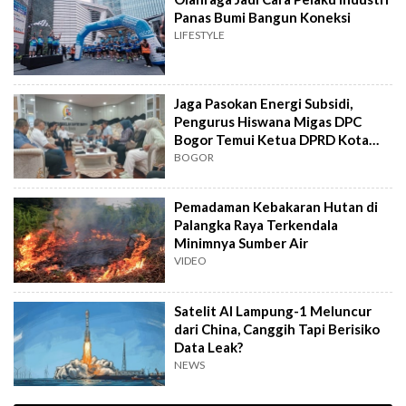
Panas Bumi Bangun Koneksi
LIFESTYLE
Jaga Pasokan Energi Subsidi,
Pengurus Hiswana Migas DPC
Bogor Temui Ketua DPRD Kota
Bogor
BOGOR
Pemadaman Kebakaran Hutan di
Palangka Raya Terkendala
Minimnya Sumber Air
VIDEO
Satelit AI Lampung-1 Meluncur
dari China, Canggih Tapi Berisiko
Data Leak?
NEWS