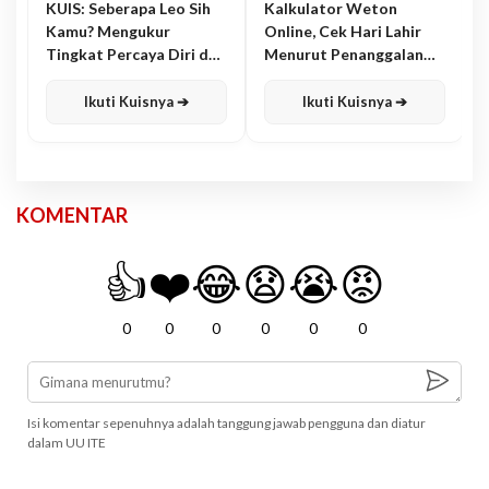
KUIS: Seberapa Leo Sih
Kalkulator Weton
Kamu? Mengukur
Online, Cek Hari Lahir
Tingkat Percaya Diri dan
Menurut Penanggalan
Karisma
Jawa
Ikuti Kuisnya ➔
Ikuti Kuisnya ➔
KOMENTAR
👍
❤️
😂
😧
😭
😡
0
0
0
0
0
0
Isi komentar sepenuhnya adalah tanggung jawab pengguna dan diatur
dalam UU ITE