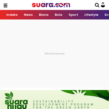
Indeks
News
Bisnis
Bola
Sport
Lifestyle
En