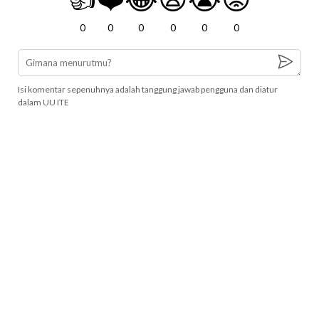
0
0
0
0
0
0
Isi komentar sepenuhnya adalah tanggung jawab pengguna dan diatur
dalam UU ITE