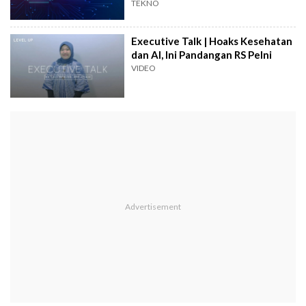
Pencarian Google
TEKNO
Executive Talk | Hoaks Kesehatan
dan AI, Ini Pandangan RS Pelni
VIDEO