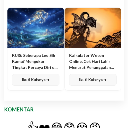
KUIS: Seberapa Leo Sih
Kalkulator Weton
Kamu? Mengukur
Online, Cek Hari Lahir
Tingkat Percaya Diri dan
Menurut Penanggalan
Karisma
Jawa
Ikuti Kuisnya ➔
Ikuti Kuisnya ➔
KOMENTAR
👍
❤️
😂
😧
😭
😡