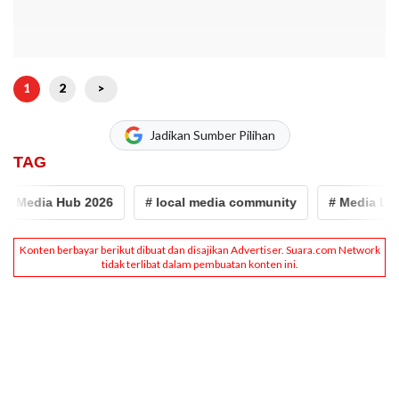
1
2
>
Jadikan Sumber Pilihan
TAG
Media Hub 2026
# local media community
# Media Lokal