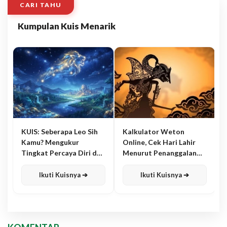
CARI TAHU
Kumpulan Kuis Menarik
KUIS: Seberapa Leo Sih
Kalkulator Weton
Kamu? Mengukur
Online, Cek Hari Lahir
Tingkat Percaya Diri dan
Menurut Penanggalan
Karisma
Jawa
Ikuti Kuisnya ➔
Ikuti Kuisnya ➔