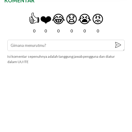
KOMENTAR
👍
❤️
😂
😧
😭
😡
0
0
0
0
0
0
Isi komentar sepenuhnya adalah tanggung jawab pengguna dan diatur
dalam UU ITE