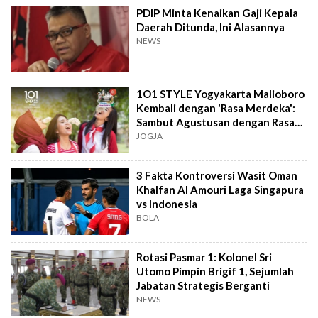
PDIP Minta Kenaikan Gaji Kepala
Daerah Ditunda, Ini Alasannya
NEWS
1O1 STYLE Yogyakarta Malioboro
Kembali dengan 'Rasa Merdeka':
Sambut Agustusan dengan Rasa
dan Tawa
JOGJA
3 Fakta Kontroversi Wasit Oman
Khalfan Al Amouri Laga Singapura
vs Indonesia
BOLA
Rotasi Pasmar 1: Kolonel Sri
Utomo Pimpin Brigif 1, Sejumlah
Jabatan Strategis Berganti
NEWS