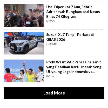
Usai Diperiksa 7 Jam, Febrie
Adriansyah Bungkam soal Kasus
Emas 74 Kilogram
NEWS
Suzuki XL7 Tampil Perkasa di
GIIAS 2026
OTOMOTIF
Profil Wasit VAR Pansa Chaisanit
yang Batalkan Kartu Merah Song
Ui-young Laga Indonesia vs
Singapura
BOLA
Load More