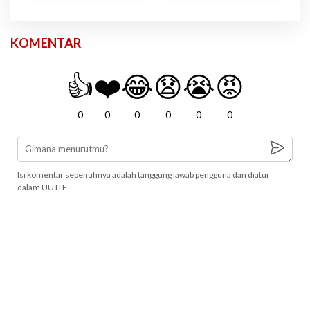
KOMENTAR
👍
❤️
😂
😧
😭
😡
0
0
0
0
0
0
Isi komentar sepenuhnya adalah tanggung jawab pengguna dan diatur
dalam UU ITE