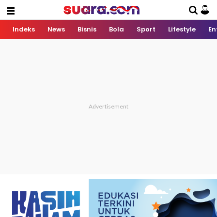
Indeks
News
Bisnis
Bola
Sport
Lifestyle
En