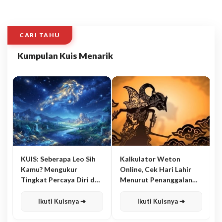
CARI TAHU
Kumpulan Kuis Menarik
KUIS: Seberapa Leo Sih
Kalkulator Weton
Kamu? Mengukur
Online, Cek Hari Lahir
Tingkat Percaya Diri dan
Menurut Penanggalan
Karisma
Jawa
Ikuti Kuisnya ➔
Ikuti Kuisnya ➔