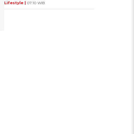
Lifestyle |
07:10 WIB