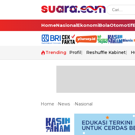
Home
Nasional
Ekonomi
Bola
Otomotif
Trending
Profil
Reshuffle Kabinet
H
Home
News
Nasional