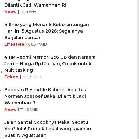
Dilantik Jadi Wamenhan RI
News |
17:21 WIB
4 Shio yang Menarik Keberuntungan
Hari Ini 5 Agustus 2026: Segalanya
Berjalan Lancar
Lifestyle |
06:37 WIB
4 HP Redmi Memori 256 GB dan Kamera
Jernih Harga Rp1 Jutaan, Cocok untuk
,
Multitasking
Tekno |
09:29 WIB
Bocoran Reshuffle Kabinet Agustus:
ng
Norman Joesoef Bakal Dilantik Jadi
Wamenhan RI
News |
17:49 WIB
Jalan Santai Cocoknya Pakai Sepatu
Apa? Ini 6 Produk Lokal yang Nyaman
Buat 17 Agustusan