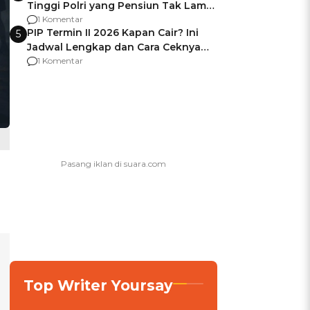
Tinggi Polri yang Pensiun Tak Lama
Usai Jadi Brigjen
1 Komentar
PIP Termin II 2026 Kapan Cair? Ini
5
Jadwal Lengkap dan Cara Ceknya
agar Dana Tidak Hangus!
1 Komentar
Top Writer Yoursay