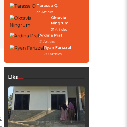
Tarassa Q.
33 Articles
Oktavia
Ningrum
31 Articles
Ardina Praf
21 Articles
Ryan Farizzal
20 Articles
Liks
.