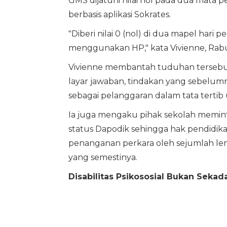
GMS dijatuhi nilai nol pada dua mata p
berbasis aplikasi Sokrates.
"Diberi nilai 0 (nol) di dua mapel hari p
menggunakan HP," kata Vivienne, Rabu 
Vivienne membantah tuduhan tersebu
layar jawaban, tindakan yang sebelumn
sebagai pelanggaran dalam tata tertib u
Ia juga mengaku pihak sekolah memint
status Dapodik sehingga hak pendidi
penanganan perkara oleh sejumlah lem
yang semestinya.
Disabilitas Psikososial Bukan Seka