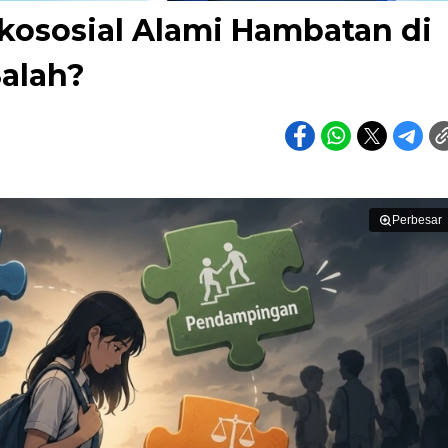
ikososial Alami Hambatan di
Salah?
Perbesar