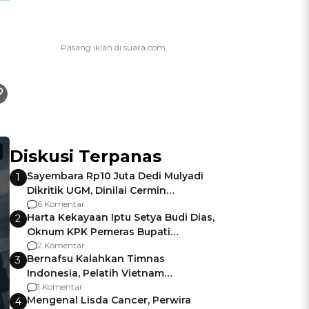
Diskusi Terpanas
Sayembara Rp10 Juta Dedi Mulyadi
1
Dikritik UGM, Dinilai Cermin
Gagalnya Negara Jamin Keamanan
6 Komentar
Harta Kekayaan Iptu Setya Budi Dias,
2
Oknum KPK Pemeras Bupati
Pemalang
2 Komentar
Bernafsu Kalahkan Timnas
3
Indonesia, Pelatih Vietnam
Berencana Pakai Jimat di Pakansari
1 Komentar
Mengenal Lisda Cancer, Perwira
4