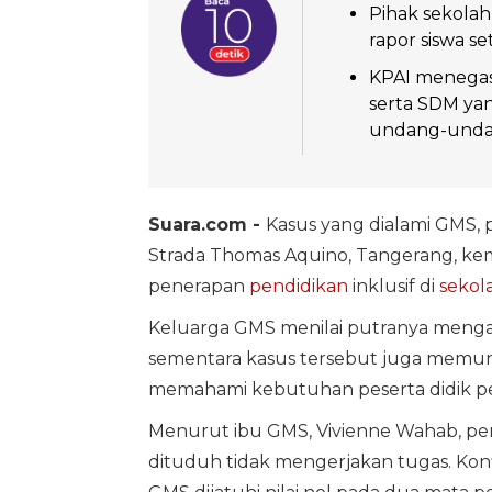
Pihak sekolah
rapor siswa s
KPAI menegask
serta SDM yan
undang-undan
Suara.com -
Kasus yang dialami GMS, 
Strada Thomas Aquino, Tangerang, ke
penerapan
pendidikan
inklusif di
sekol
Keluarga GMS menilai putranya mengal
sementara kasus tersebut juga memu
memahami kebutuhan peserta didik peny
Menurut ibu GMS, Vivienne Wahab, per
dituduh tidak mengerjakan tugas. Konf