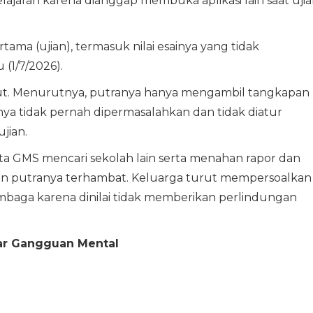
elajaran karena dianggap membuka aplikasi lain saat uji
ertama (ujian), termasuk nilai esainya yang tidak
(1/7/2026).
t. Menurutnya, putranya hanya mengambil tangkapan
ya tidak pernah dipermasalahkan dan tidak diatur
jian.
a GMS mencari sekolah lain serta menahan rapor dan
kan putranya terhambat. Keluarga turut mempersoalkan
baga karena dinilai tidak memberikan perlindungan
dar Gangguan Mental