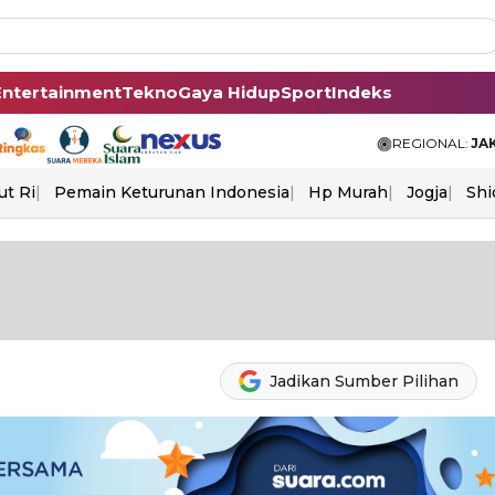
Entertainment
Tekno
Gaya Hidup
Sport
Indeks
REGIONAL:
JA
ut Ri
Pemain Keturunan Indonesia
Hp Murah
Jogja
Shi
Jadikan Sumber Pilihan