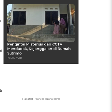
a
Pengintai Misterius dan CCTV
Mendadak, Kejanggalan di Rumah
i
Sutrimo
s
16:00 WIB
ak