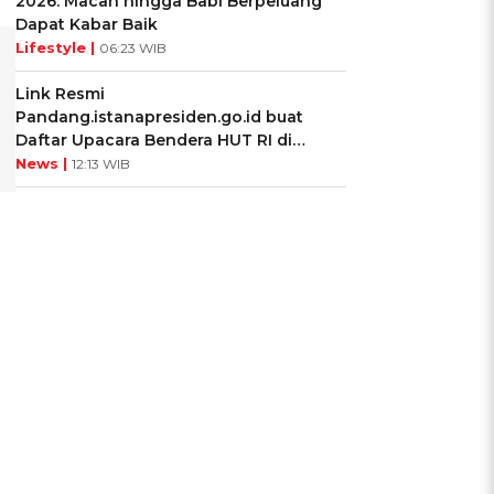
2026: Macan hingga Babi Berpeluang
Dapat Kabar Baik
Lifestyle |
06:23 WIB
Link Resmi
Pandang.istanapresiden.go.id buat
Daftar Upacara Bendera HUT RI di
Istana Negara
News |
12:13 WIB