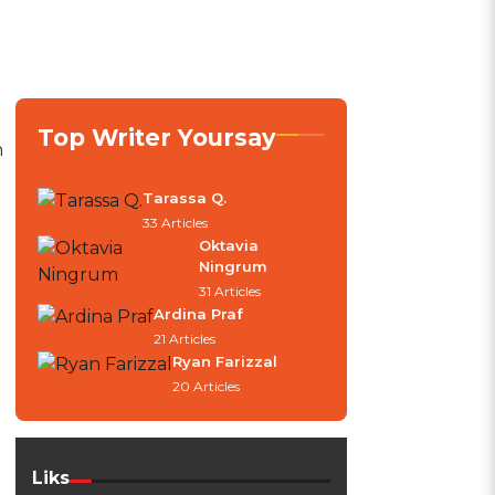
Top Writer Yoursay
n
Tarassa Q.
33 Articles
Oktavia
Ningrum
31 Articles
Ardina Praf
21 Articles
Ryan Farizzal
20 Articles
Liks