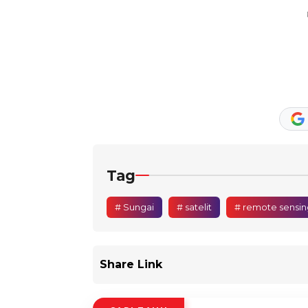
Tag
# Sungai
# satelit
# remote sensin
Share Link