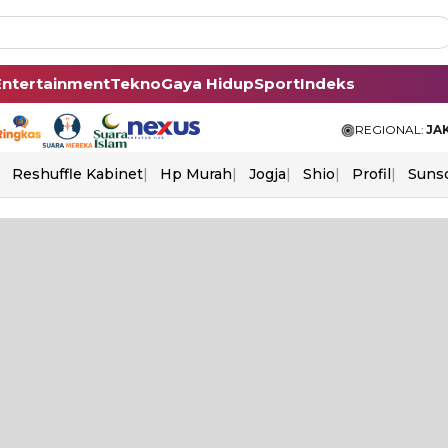
Entertainment
Tekno
Gaya Hidup
Sport
Indeks
REGIONAL:
JA
Reshuffle Kabinet
Hp Murah
Jogja
Shio
Profil
Suns