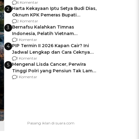
Gagalnya Negara Jamin Keamanan
6 Komentar
Harta Kekayaan Iptu Setya Budi Dias,
2
Oknum KPK Pemeras Bupati
Pemalang
2 Komentar
Bernafsu Kalahkan Timnas
3
Indonesia, Pelatih Vietnam
Berencana Pakai Jimat di Pakansari
1 Komentar
PIP Termin II 2026 Kapan Cair? Ini
4
Jadwal Lengkap dan Cara Ceknya
agar Dana Tidak Hangus!
1 Komentar
Mengenal Lisda Cancer, Perwira
5
Tinggi Polri yang Pensiun Tak Lama
Usai Jadi Brigjen
1 Komentar