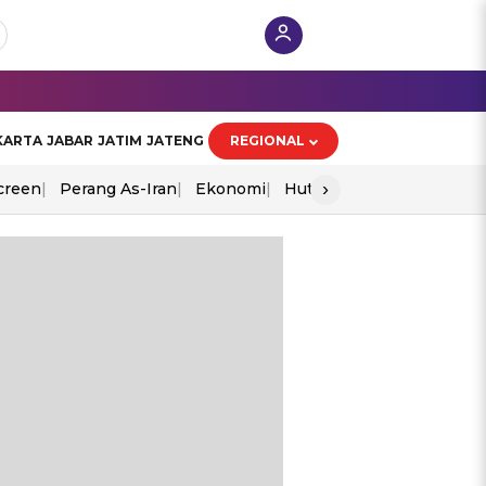
KARTA
JABAR
JATIM
JATENG
REGIONAL
›
creen
Perang As-Iran
Ekonomi
Hut Ri