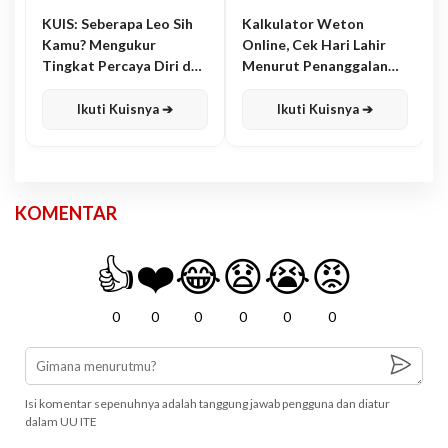
KUIS: Seberapa Leo Sih
Kalkulator Weton
Kamu? Mengukur
Online, Cek Hari Lahir
Tingkat Percaya Diri dan
Menurut Penanggalan
Karisma
Jawa
Ikuti Kuisnya ➔
Ikuti Kuisnya ➔
KOMENTAR
👍
❤️
😂
😧
😭
😡
0
0
0
0
0
0
Isi komentar sepenuhnya adalah tanggung jawab pengguna dan diatur
dalam UU ITE