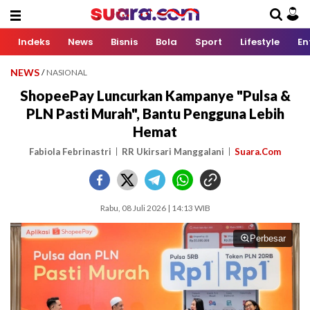
Indeks
News
Bisnis
Bola
Sport
Lifestyle
En
NEWS
/
NASIONAL
ShopeePay Luncurkan Kampanye "Pulsa &
PLN Pasti Murah", Bantu Pengguna Lebih
Hemat
Fabiola Febrinastri
RR Ukirsari Manggalani
Suara.Com
Rabu, 08 Juli 2026 | 14:13 WIB
Perbesar