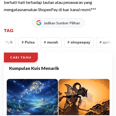
berhati-hati terhadap tautan atau penawaran yang
mengatasnamakan ShopeePay di luar kanal resmi.***
Jadikan Sumber Pilihan
TAG
# PLN
# Pulsa
# murah
# shopeepay
# aplikasi
CARI TAHU
Kumpulan Kuis Menarik