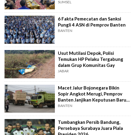
Ekonomi Daerah
SUMSEL
6 Fakta Pemecatan dan Sanksi
Pungli 4 ASN di Pemprov Banten
BANTEN
Usut Mutilasi Depok, Polisi
Temukan HP Pelaku Tergabung
dalam Grup Komunitas Gay
JABAR
Macet Jalur Bojonegara Bikin
Sopir Angkot Merugi, Pemprov
Banten Janjikan Keputusan Baru 4
Hari Lagi
BANTEN
Tumbangkan Persib Bandung,
Persebaya Surabaya Juara Piala
Presiden 2026