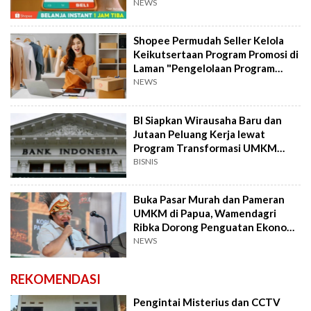
NEWS
Shopee Permudah Seller Kelola
Keikutsertaan Program Promosi di
Laman "Pengelolaan Program
Saya"
NEWS
BI Siapkan Wirausaha Baru dan
Jutaan Peluang Kerja lewat
Program Transformasi UMKM
Nasional
BISNIS
Buka Pasar Murah dan Pameran
UMKM di Papua, Wamendagri
Ribka Dorong Penguatan Ekonomi
Kreatif
NEWS
REKOMENDASI
Pengintai Misterius dan CCTV