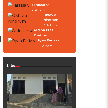
Tarassa Q.
33 Articles
Oktavia
Ningrum
31 Articles
Ardina Praf
21 Articles
Ryan Farizzal
20 Articles
Liks