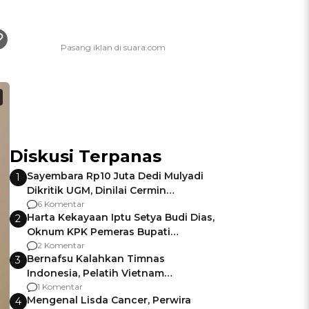
Diskusi Terpanas
Sayembara Rp10 Juta Dedi Mulyadi
1
Dikritik UGM, Dinilai Cermin
Gagalnya Negara Jamin Keamanan
6 Komentar
Harta Kekayaan Iptu Setya Budi Dias,
2
Oknum KPK Pemeras Bupati
Pemalang
2 Komentar
Bernafsu Kalahkan Timnas
3
Indonesia, Pelatih Vietnam
Berencana Pakai Jimat di Pakansari
1 Komentar
Mengenal Lisda Cancer, Perwira
4