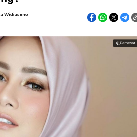
a Widiaseno
Perbesar