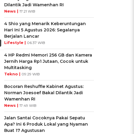
Dilantik Jadi Wamenhan RI
News |
17:21 WIB
4 Shio yang Menarik Keberuntungan
Hari Ini 5 Agustus 2026: Segalanya
Berjalan Lancar
Lifestyle |
06:37 WIB
4 HP Redmi Memori 256 GB dan Kamera
Jernih Harga Rp1 Jutaan, Cocok untuk
Multitasking
Tekno |
09:29 WIB
Bocoran Reshuffle Kabinet Agustus:
Norman Joesoef Bakal Dilantik Jadi
Wamenhan RI
News |
17:49 WIB
Jalan Santai Cocoknya Pakai Sepatu
Apa? Ini 6 Produk Lokal yang Nyaman
Buat 17 Agustusan