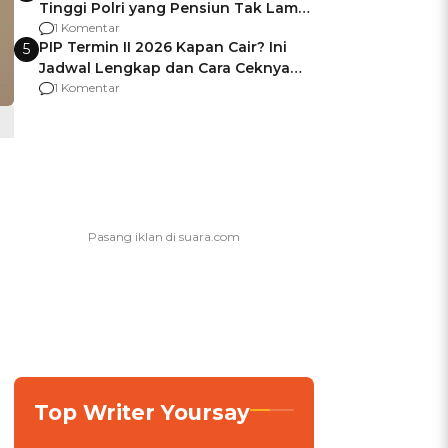
Tinggi Polri yang Pensiun Tak Lama
Usai Jadi Brigjen
1 Komentar
PIP Termin II 2026 Kapan Cair? Ini
5
Jadwal Lengkap dan Cara Ceknya
agar Dana Tidak Hangus!
1 Komentar
Top Writer Yoursay