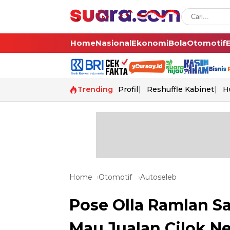
Home
Nasional
Ekonomi
Bola
Otomotif
Trending
Profil
Reshuffle Kabinet
H
Home
Otomotif
Autoseleb
Pose Olla Ramlan Sa
Mau Jualan Cilok N