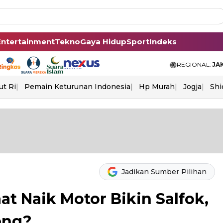
Entertainment
Tekno
Gaya Hidup
Sport
Indeks
REGIONAL:
JA
ut Ri
Pemain Keturunan Indonesia
Hp Murah
Jogja
Shi
Jadikan Sumber Pilihan
at Naik Motor Bikin Salfok,
eng?