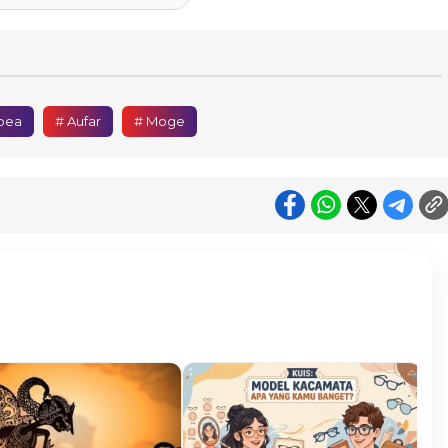
pea
# Aufar
# Moge