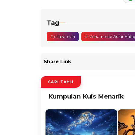
Tag
# olla ramlan
# Muhammad Aufar Huta
Share Link
CARI TAHU
Kumpulan Kuis Menarik