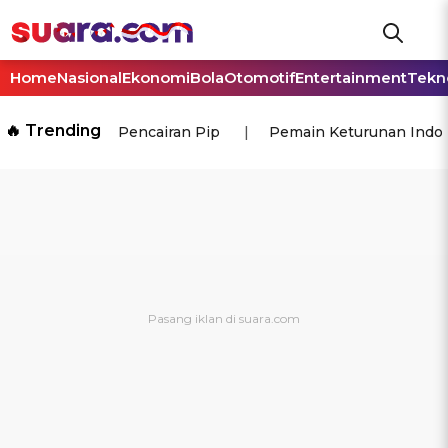
Home
Nasional
Ekonomi
Bola
Otomotif
Entertainment
Tekn
🔥 Trending
Pencairan Pip
Pemain Keturunan Indo