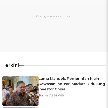
Terkini
Lama Mandek, Pemerintah Klaim
Kawasan Industri Madura Didukung
Investor China
Bisnis
| 12:54 WIB