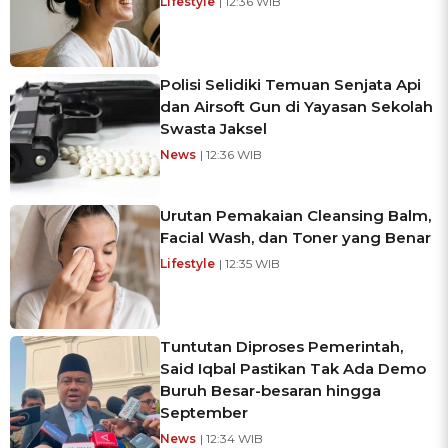
Lifestyle
| 12:36 WIB
Polisi Selidiki Temuan Senjata Api
dan Airsoft Gun di Yayasan Sekolah
Swasta Jaksel
News
| 12:36 WIB
Urutan Pemakaian Cleansing Balm,
Facial Wash, dan Toner yang Benar
Lifestyle
| 12:35 WIB
Tuntutan Diproses Pemerintah,
Said Iqbal Pastikan Tak Ada Demo
Buruh Besar-besaran hingga
September
News
| 12:34 WIB