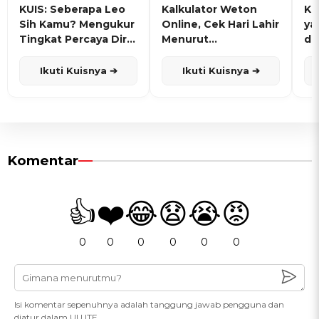
KUIS: Seberapa Leo
Kalkulator Weton
KU
Sih Kamu? Mengukur
Online, Cek Hari Lahir
ya
Tingkat Percaya Diri
Menurut
de
dan Karisma
Penanggalan Jawa
Ikuti Kuisnya ➔
Ikuti Kuisnya ➔
Komentar
👍
❤️
😂
😧
😭
😡
0
0
0
0
0
0
Isi komentar sepenuhnya adalah tanggung jawab pengguna dan
diatur dalam UU ITE