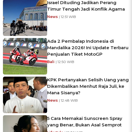
Israel Dituding Jadikan Perang
Timur Tengah Jadi Konflik Agama
News
| 12:51 WIB
Ada 2 Pembalap Indonesia di
Mandalika 2026! Ini Update Terbaru
Penjualan Tiket MotoGP
Bali
| 12:50 WIB
KPK Pertanyakan Selisih Uang yang
Dikembalikan Menhut Raja Juli, ke
Mana Sisanya?
News
| 12:48 WIB
5 Cara Memakai Sunscreen Spray
yang Benar, Bukan Asal Semprot