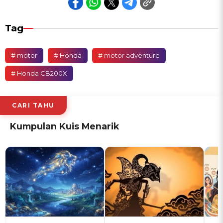
Tag
# motor
# Honda
# motor adventure
# Honda CB200X
CARI TAHU
Kumpulan Kuis Menarik