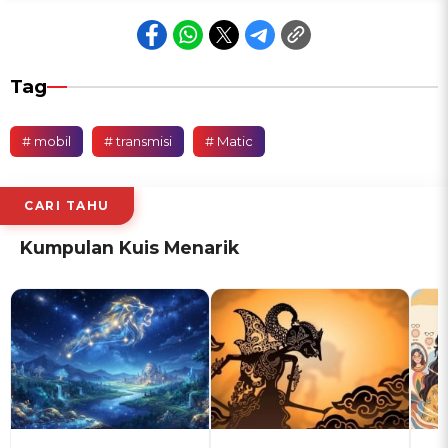
Tag
# mobil
# transmisi
# Matic
CARI TAHU
Kumpulan Kuis Menarik