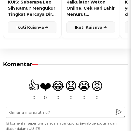
KUIS: Seberapa Leo
Kalkulator Weton
KU
Sih Kamu? Mengukur
Online, Cek Hari Lahir
ya
Tingkat Percaya Diri
Menurut
de
dan Karisma
Penanggalan Jawa
Ikuti Kuisnya ➔
Ikuti Kuisnya ➔
Komentar
👍
❤️
😂
😧
😭
😡
0
0
0
0
0
0
Isi komentar sepenuhnya adalah tanggung jawab pengguna dan
diatur dalam UU ITE