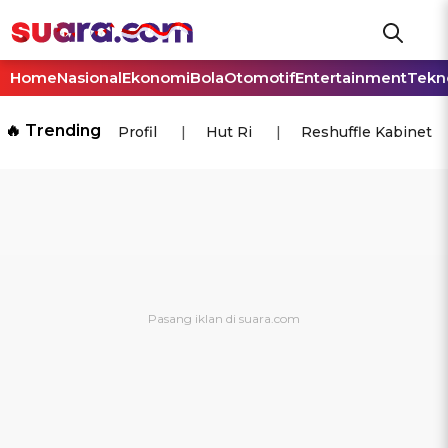
Home
Nasional
Ekonomi
Bola
Otomotif
Entertainment
Tekn
🔥 Trending
Profil
Hut Ri
Reshuffle Kabinet