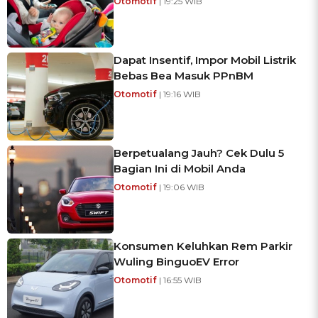
Otomotif
| 19:25 WIB
Dapat Insentif, Impor Mobil Listrik
Bebas Bea Masuk PPnBM
Otomotif
| 19:16 WIB
Berpetualang Jauh? Cek Dulu 5
Bagian Ini di Mobil Anda
Otomotif
| 19:06 WIB
Konsumen Keluhkan Rem Parkir
Wuling BinguoEV Error
Otomotif
| 16:55 WIB