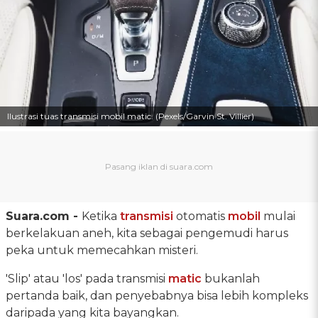
Ilustrasi tuas transmisi mobil matic. (Pexels/Garvin St. Villier)
Suara.com -
Ketika
transmisi
otomatis
mobil
mulai
berkelakuan aneh, kita sebagai pengemudi harus
peka untuk memecahkan misteri.
'Slip' atau 'los' pada transmisi
matic
bukanlah
pertanda baik, dan penyebabnya bisa lebih kompleks
daripada yang kita bayangkan.