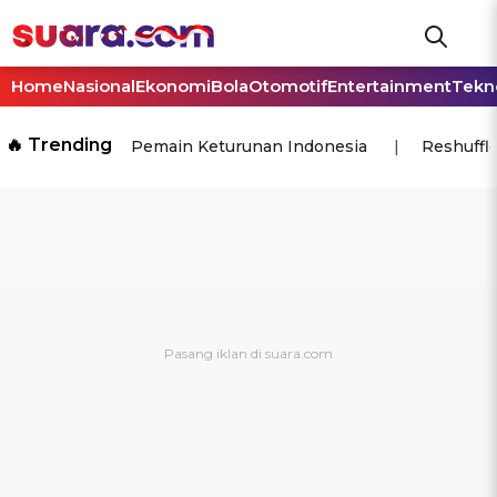
Home
Nasional
Ekonomi
Bola
Otomotif
Entertainment
Tekn
🔥 Trending
Pemain Keturunan Indonesia
Reshuffl