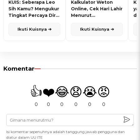
KUIS: Seberapa Leo
Kalkulator Weton
KU
Sih Kamu? Mengukur
Online, Cek Hari Lahir
ya
Tingkat Percaya Diri
Menurut
de
dan Karisma
Penanggalan Jawa
Ikuti Kuisnya ➔
Ikuti Kuisnya ➔
Komentar
👍
❤️
😂
😧
😭
😡
0
0
0
0
0
0
Isi komentar sepenuhnya adalah tanggung jawab pengguna dan
diatur dalam UU ITE