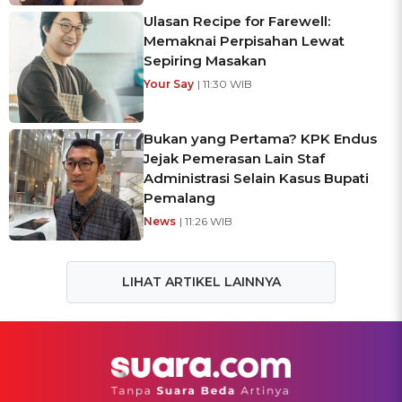
Ulasan Recipe for Farewell:
Memaknai Perpisahan Lewat
Sepiring Masakan
Your Say
| 11:30 WIB
Bukan yang Pertama? KPK Endus
Jejak Pemerasan Lain Staf
Administrasi Selain Kasus Bupati
Pemalang
News
| 11:26 WIB
LIHAT ARTIKEL LAINNYA