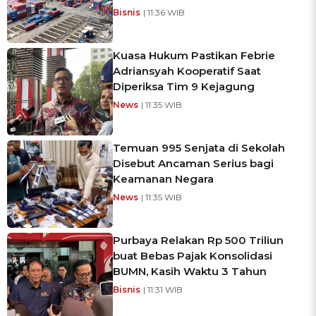
Bisnis
| 11:36 WIB
Kuasa Hukum Pastikan Febrie
Adriansyah Kooperatif Saat
Diperiksa Tim 9 Kejagung
News
| 11:35 WIB
Temuan 995 Senjata di Sekolah
Disebut Ancaman Serius bagi
Keamanan Negara
News
| 11:35 WIB
Purbaya Relakan Rp 500 Triliun
buat Bebas Pajak Konsolidasi
BUMN, Kasih Waktu 3 Tahun
Bisnis
| 11:31 WIB