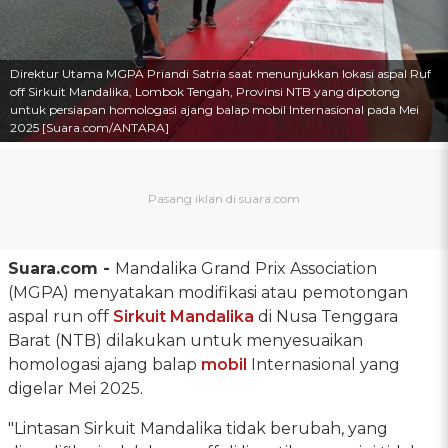
Direktur Utama MGPA Priandi Satria saat menunjukkan lokasi aspal Ruf
off Sirkuit Mandalika, Lombok Tengah, Provinsi NTB yang dipotong
untuk persiapan homologasi ajang balap mobil Internasional pada Mei
2025 [Suara.com/ANTARA]
Suara.com -
Mandalika Grand Prix Association
(MGPA) menyatakan modifikasi atau pemotongan
aspal run off
Sirkuit Mandalika
di Nusa Tenggara
Barat (NTB) dilakukan untuk menyesuaikan
homologasi ajang balap
mobil
Internasional yang
digelar Mei 2025.
"Lintasan Sirkuit Mandalika tidak berubah, yang