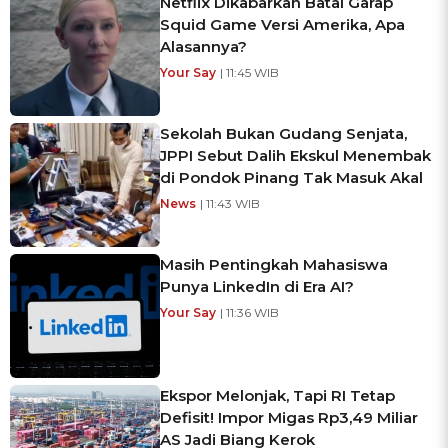
Netflix Dikabarkan Batal Garap
Squid Game Versi Amerika, Apa
Alasannya?
Your Say
| 11:45 WIB
Sekolah Bukan Gudang Senjata,
JPPI Sebut Dalih Ekskul Menembak
di Pondok Pinang Tak Masuk Akal
News
| 11:43 WIB
Masih Pentingkah Mahasiswa
Punya LinkedIn di Era AI?
Your Say
| 11:36 WIB
Ekspor Melonjak, Tapi RI Tetap
Defisit! Impor Migas Rp3,49 Miliar
AS Jadi Biang Kerok