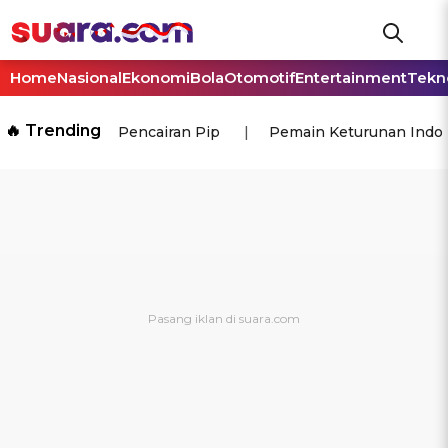
Home
Nasional
Ekonomi
Bola
Otomotif
Entertainment
Tekn
🔥 Trending
Pencairan Pip
Pemain Keturunan Indo