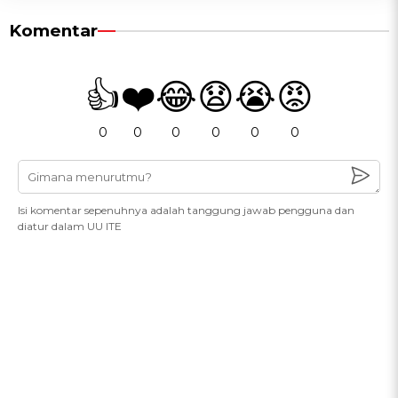
Komentar
👍
❤️
😂
😧
😭
😡
0
0
0
0
0
0
Isi komentar sepenuhnya adalah tanggung jawab pengguna dan
diatur dalam UU ITE