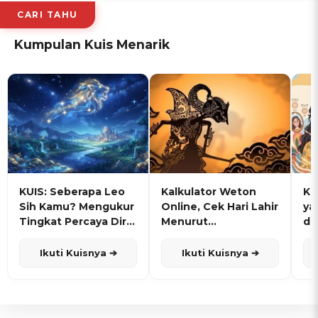
CARI TAHU
Kumpulan Kuis Menarik
KUIS: Seberapa Leo
Kalkulator Weton
KU
Sih Kamu? Mengukur
Online, Cek Hari Lahir
ya
Tingkat Percaya Diri
Menurut
de
dan Karisma
Penanggalan Jawa
Ikuti Kuisnya ➔
Ikuti Kuisnya ➔