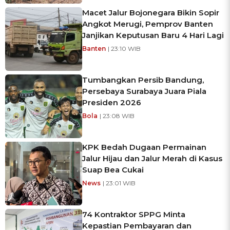
Macet Jalur Bojonegara Bikin Sopir
Angkot Merugi, Pemprov Banten
Janjikan Keputusan Baru 4 Hari Lagi
Banten
| 23:10 WIB
Tumbangkan Persib Bandung,
Persebaya Surabaya Juara Piala
Presiden 2026
Bola
| 23:08 WIB
KPK Bedah Dugaan Permainan
Jalur Hijau dan Jalur Merah di Kasus
Suap Bea Cukai
News
| 23:01 WIB
74 Kontraktor SPPG Minta
Kepastian Pembayaran dan