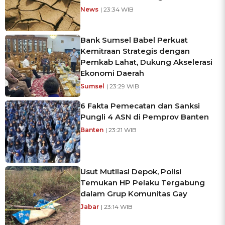
News
| 23:34 WIB
Bank Sumsel Babel Perkuat
Kemitraan Strategis dengan
Pemkab Lahat, Dukung Akselerasi
Ekonomi Daerah
Sumsel
| 23:29 WIB
6 Fakta Pemecatan dan Sanksi
Pungli 4 ASN di Pemprov Banten
Banten
| 23:21 WIB
Usut Mutilasi Depok, Polisi
Temukan HP Pelaku Tergabung
dalam Grup Komunitas Gay
Jabar
| 23:14 WIB