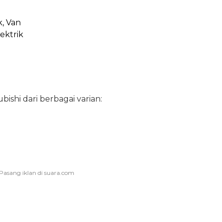
k, Van
lektrik
bishi dari berbagai varian: