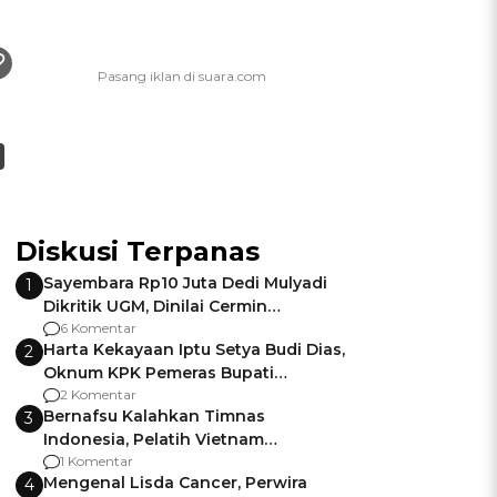
Diskusi Terpanas
Sayembara Rp10 Juta Dedi Mulyadi
1
Dikritik UGM, Dinilai Cermin
Gagalnya Negara Jamin Keamanan
6 Komentar
Harta Kekayaan Iptu Setya Budi Dias,
2
Oknum KPK Pemeras Bupati
Pemalang
2 Komentar
Bernafsu Kalahkan Timnas
3
Indonesia, Pelatih Vietnam
Berencana Pakai Jimat di Pakansari
1 Komentar
Mengenal Lisda Cancer, Perwira
4