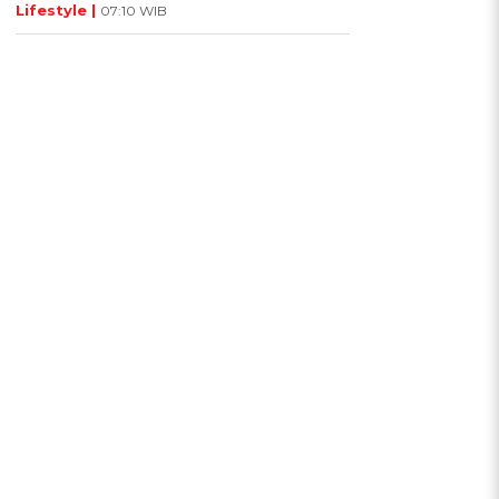
Lifestyle |
07:10 WIB