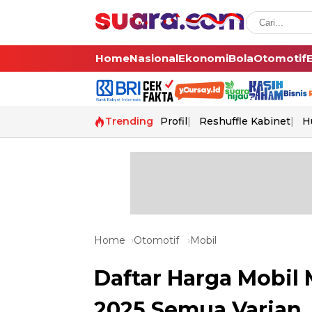
Home
Nasional
Ekonomi
Bola
Otomotif
Trending
Profil
Reshuffle Kabinet
H
Home
Otomotif
Mobil
Daftar Harga Mobil 
2025 Semua Varian,