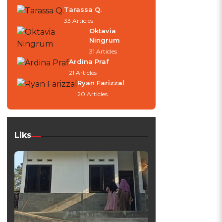
Tarassa Q.
33 Articles
Oktavia
Ningrum
31 Articles
Ardina Praf
21 Articles
Ryan Farizzal
20 Articles
Liks