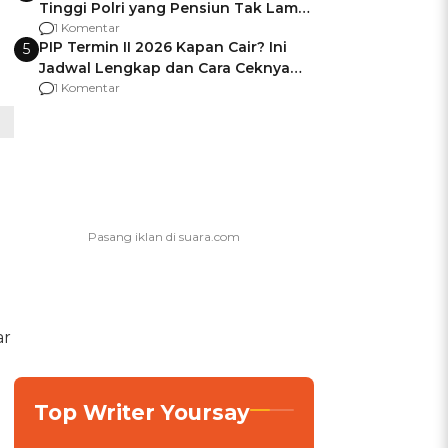
Tinggi Polri yang Pensiun Tak Lama
Usai Jadi Brigjen
1 Komentar
PIP Termin II 2026 Kapan Cair? Ini
5
Jadwal Lengkap dan Cara Ceknya
agar Dana Tidak Hangus!
1 Komentar
ar
Top Writer Yoursay