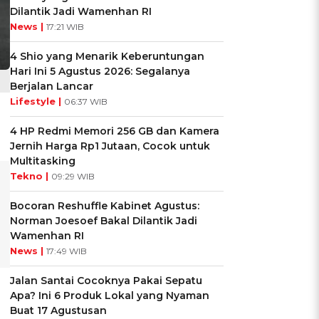
Dilantik Jadi Wamenhan RI
News |
17:21 WIB
4 Shio yang Menarik Keberuntungan
Hari Ini 5 Agustus 2026: Segalanya
Berjalan Lancar
Lifestyle |
06:37 WIB
4 HP Redmi Memori 256 GB dan Kamera
Jernih Harga Rp1 Jutaan, Cocok untuk
Multitasking
Tekno |
09:29 WIB
Bocoran Reshuffle Kabinet Agustus:
Norman Joesoef Bakal Dilantik Jadi
Wamenhan RI
News |
17:49 WIB
Jalan Santai Cocoknya Pakai Sepatu
Apa? Ini 6 Produk Lokal yang Nyaman
Buat 17 Agustusan