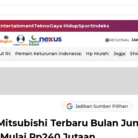
Entertainment
Tekno
Gaya Hidup
Sport
Indeks
REGIONAL:
JA
ut Ri
Pemain Keturunan Indonesia
Hp Murah
Jogja
Shi
Jadikan Sumber Pilihan
Mitsubishi Terbaru Bulan Jun
 Mulai Rp240 Jutaan