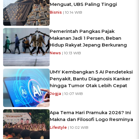
Menguat, UBS Paling Tinggi
Bisnis
| 10:14 WIB
Pemerintah Pangkas Pajak
Makanan Jadi 1 Persen, Beban
Hidup Rakyat Jepang Berkurang
News
| 10:13 WIB
UMY Kembangkan 5 AI Pendeteksi
Penyakit, Bantu Diagnosis Kanker
hingga Tumor Otak Lebih Cepat
Jogja
| 10:07 WIB
Apa Tema Hari Pramuka 2026? Ini
Makna dan Filosofi Logo Resminya
Lifestyle
| 10:02 WIB