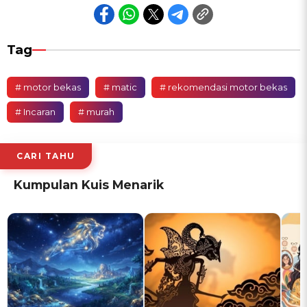
Tag
# motor bekas
# matic
# rekomendasi motor bekas
# Incaran
# murah
CARI TAHU
Kumpulan Kuis Menarik