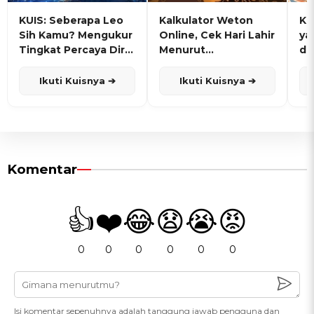
KUIS: Seberapa Leo
Kalkulator Weton
KU
Sih Kamu? Mengukur
Online, Cek Hari Lahir
ya
Tingkat Percaya Diri
Menurut
de
dan Karisma
Penanggalan Jawa
Ikuti Kuisnya ➔
Ikuti Kuisnya ➔
Komentar
👍
❤️
😂
😧
😭
😡
0
0
0
0
0
0
Isi komentar sepenuhnya adalah tanggung jawab pengguna dan