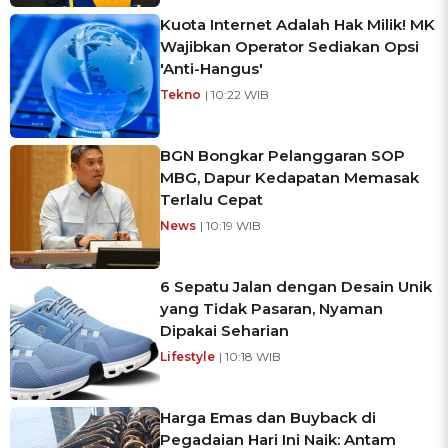
Kuota Internet Adalah Hak Milik! MK
Wajibkan Operator Sediakan Opsi
'Anti-Hangus'
Tekno
| 10:22 WIB
BGN Bongkar Pelanggaran SOP
MBG, Dapur Kedapatan Memasak
Terlalu Cepat
News
| 10:19 WIB
6 Sepatu Jalan dengan Desain Unik
yang Tidak Pasaran, Nyaman
Dipakai Seharian
Lifestyle
| 10:18 WIB
Harga Emas dan Buyback di
Pegadaian Hari Ini Naik: Antam