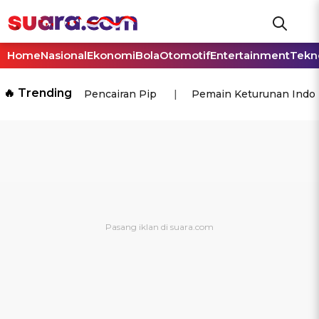
Home
Nasional
Ekonomi
Bola
Otomotif
Entertainment
Tekn
🔥 Trending
Pencairan Pip
Pemain Keturunan Indo