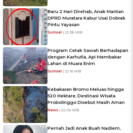
Baru 2 Hari Direhab, Anak Mantan
DPRD Muratara Kabur Usai Dobrak
Pintu Yayasan
Sumsel
| 22:38 WIB
Program Cetak Sawah Berhadapan
dengan Karhutla, Api Membakar
Lahan di Muara Enim
Sumsel
| 22:16 WIB
Kebakaran Bromo Meluas hingga
520 Hektare, Destinasi Wisata
Probolinggo Disebut Masih Aman
News
| 22:06 WIB
Pernah Jadi Anak Buah Nadiem,