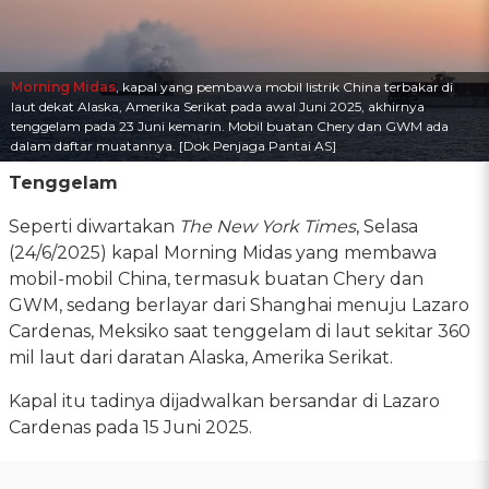
Morning Midas
, kapal yang pembawa mobil listrik China terbakar di
laut dekat Alaska, Amerika Serikat pada awal Juni 2025, akhirnya
tenggelam pada 23 Juni kemarin. Mobil buatan Chery dan GWM ada
dalam daftar muatannya. [Dok Penjaga Pantai AS]
Tenggelam
Seperti diwartakan
The New York Times
, Selasa
(24/6/2025) kapal Morning Midas yang membawa
mobil-mobil China, termasuk buatan Chery dan
GWM, sedang berlayar dari Shanghai menuju Lazaro
Cardenas, Meksiko saat tenggelam di laut sekitar 360
mil laut dari daratan Alaska, Amerika Serikat.
Kapal itu tadinya dijadwalkan bersandar di Lazaro
Cardenas pada 15 Juni 2025.