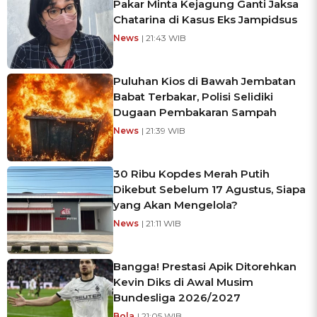
Pakar Minta Kejagung Ganti Jaksa
Chatarina di Kasus Eks Jampidsus
News
| 21:43 WIB
Puluhan Kios di Bawah Jembatan
Babat Terbakar, Polisi Selidiki
Dugaan Pembakaran Sampah
News
| 21:39 WIB
30 Ribu Kopdes Merah Putih
Dikebut Sebelum 17 Agustus, Siapa
yang Akan Mengelola?
News
| 21:11 WIB
Bangga! Prestasi Apik Ditorehkan
Kevin Diks di Awal Musim
Bundesliga 2026/2027
Bola
| 21:05 WIB