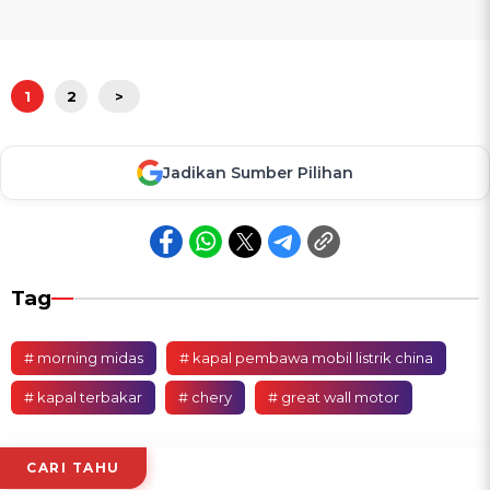
1
2
>
Jadikan Sumber Pilihan
Tag
# morning midas
# kapal pembawa mobil listrik china
# kapal terbakar
# chery
# great wall motor
CARI TAHU