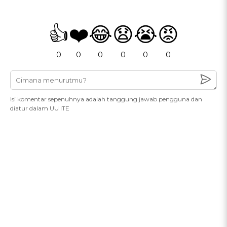
👍
❤️
😂
😧
😭
😡
0
0
0
0
0
0
Isi komentar sepenuhnya adalah tanggung jawab pengguna dan
diatur dalam UU ITE