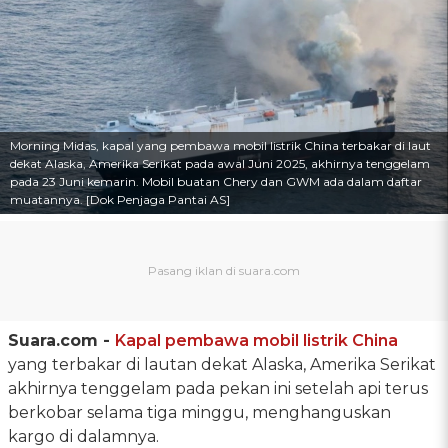
Morning Midas, kapal yang pembawa mobil listrik China terbakar di laut
dekat Alaska, Amerika Serikat pada awal Juni 2025, akhirnya tenggelam
pada 23 Juni kemarin. Mobil buatan Chery dan GWM ada dalam daftar
muatannya. [Dok Penjaga Pantai AS]
Suara.com -
Kapal pembawa mobil listrik China
yang terbakar di lautan dekat Alaska, Amerika Serikat
akhirnya tenggelam pada pekan ini setelah api terus
berkobar selama tiga minggu, menghanguskan
kargo di dalamnya.