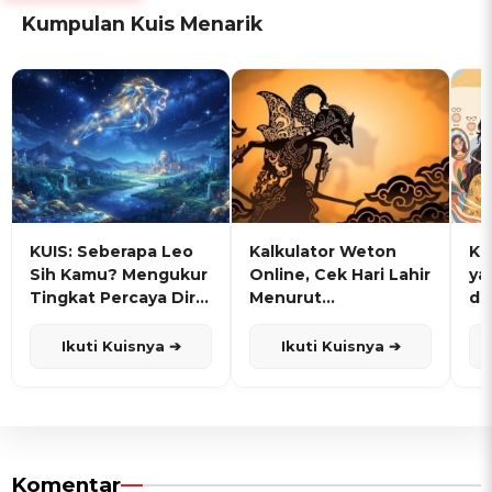
Kumpulan Kuis Menarik
KUIS: Seberapa Leo
Kalkulator Weton
KU
Sih Kamu? Mengukur
Online, Cek Hari Lahir
ya
Tingkat Percaya Diri
Menurut
de
dan Karisma
Penanggalan Jawa
Ikuti Kuisnya ➔
Ikuti Kuisnya ➔
Komentar