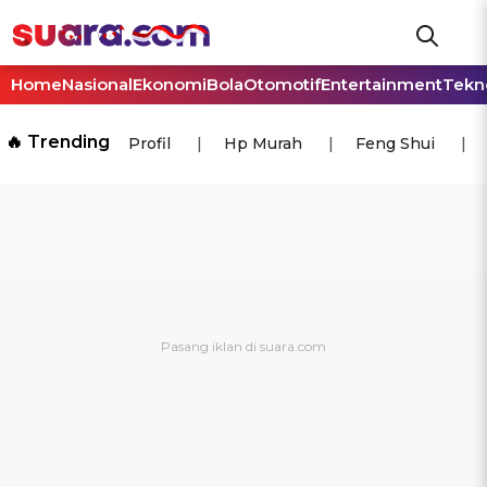
Home
Nasional
Ekonomi
Bola
Otomotif
Entertainment
Tekn
🔥 Trending
Profil
Hp Murah
Feng Shui