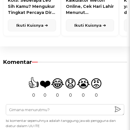
KUIS: Seberapa Leo
Kalkulator Weton
KU
Sih Kamu? Mengukur
Online, Cek Hari Lahir
ya
Tingkat Percaya Diri
Menurut
de
dan Karisma
Penanggalan Jawa
Ikuti Kuisnya ➔
Ikuti Kuisnya ➔
Komentar
👍
❤️
😂
😧
😭
😡
0
0
0
0
0
0
Isi komentar sepenuhnya adalah tanggung jawab pengguna dan
diatur dalam UU ITE