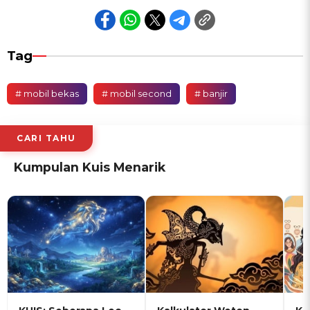
Tag
# mobil bekas
# mobil second
# banjir
CARI TAHU
Kumpulan Kuis Menarik