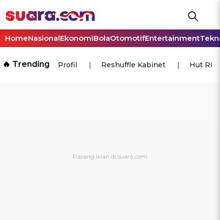
Home
Nasional
Ekonomi
Bola
Otomotif
Entertainment
Tekn
🔥 Trending
Profil
Reshuffle Kabinet
Hut Ri