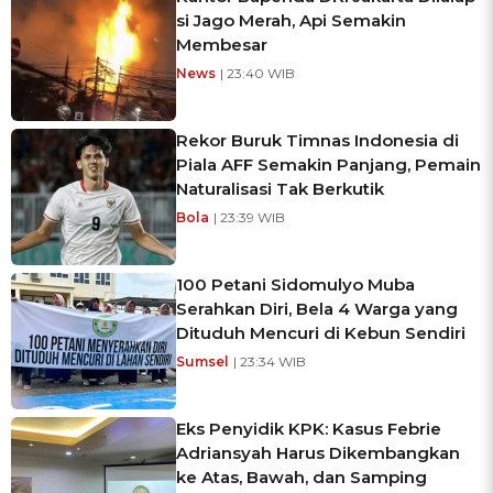
si Jago Merah, Api Semakin
Membesar
News
| 23:40 WIB
Rekor Buruk Timnas Indonesia di
Piala AFF Semakin Panjang, Pemain
Naturalisasi Tak Berkutik
Bola
| 23:39 WIB
100 Petani Sidomulyo Muba
Serahkan Diri, Bela 4 Warga yang
Dituduh Mencuri di Kebun Sendiri
Sumsel
| 23:34 WIB
Eks Penyidik KPK: Kasus Febrie
Adriansyah Harus Dikembangkan
ke Atas, Bawah, dan Samping