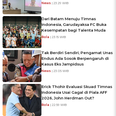
News
| 23:29 WIB
Dari Batam Menuju Timnas
Indonesia, Garudayaksa FC Buka
Kesempatan bagi Talenta Muda
Bola
| 23:15 WIB
Tak Berdiri Sendiri, Pengamat Unas
Endus Ada Sosok Berpengaruh di
Kasus Eks Jampidsus
News
| 23:05 WIB
Erick Thohir Evaluasi Skuad Timnas
Indonesia Usai Gagal di Piala AFF
2026, John Herdman Out?
Bola
| 22:59 WIB