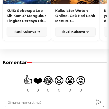
KUIS: Seberapa Leo
Kalkulator Weton
KU
Sih Kamu? Mengukur
Online, Cek Hari Lahir
ya
Tingkat Percaya Diri
Menurut
de
dan Karisma
Penanggalan Jawa
Ikuti Kuisnya ➔
Ikuti Kuisnya ➔
Komentar
👍
❤️
😂
😧
😭
😡
0
0
0
0
0
0