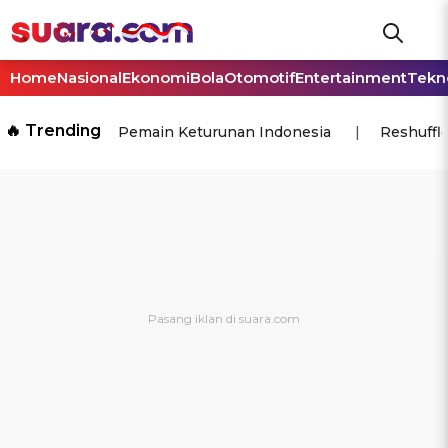
Home
Nasional
Ekonomi
Bola
Otomotif
Entertainment
Tekn
🔥 Trending
Pemain Keturunan Indonesia
Reshuffl