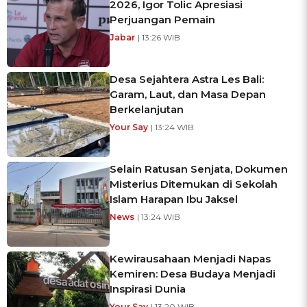
2026, Igor Tolic Apresiasi
Perjuangan Pemain
Jabar
| 13:26 WIB
Desa Sejahtera Astra Les Bali:
Garam, Laut, dan Masa Depan
Berkelanjutan
Your Say
| 13:24 WIB
Selain Ratusan Senjata, Dokumen
Misterius Ditemukan di Sekolah
Islam Harapan Ibu Jaksel
News
| 13:24 WIB
Kewirausahaan Menjadi Napas
Kemiren: Desa Budaya Menjadi
Inspirasi Dunia
Your Say
| 13:20 WIB