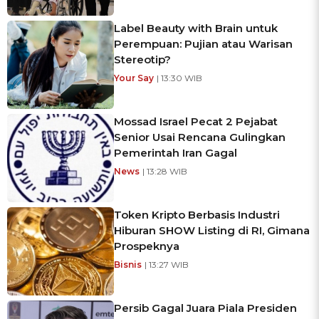
Label Beauty with Brain untuk
Perempuan: Pujian atau Warisan
Stereotip?
Your Say
| 13:30 WIB
Mossad Israel Pecat 2 Pejabat
Senior Usai Rencana Gulingkan
Pemerintah Iran Gagal
News
| 13:28 WIB
Token Kripto Berbasis Industri
Hiburan SHOW Listing di RI, Gimana
Prospeknya
Bisnis
| 13:27 WIB
Persib Gagal Juara Piala Presiden