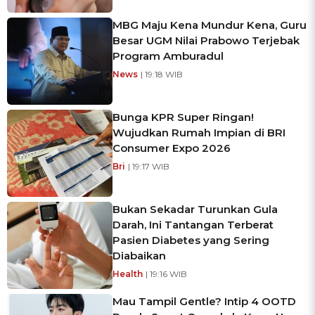
MBG Maju Kena Mundur Kena, Guru
Besar UGM Nilai Prabowo Terjebak
Program Amburadul
News
| 19:18 WIB
Bunga KPR Super Ringan!
Wujudkan Rumah Impian di BRI
Consumer Expo 2026
Bri
| 19:17 WIB
Bukan Sekadar Turunkan Gula
Darah, Ini Tantangan Terberat
Pasien Diabetes yang Sering
Diabaikan
Health
| 19:16 WIB
Mau Tampil Gentle? Intip 4 OOTD