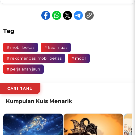
Tag
# mobil bekas
# kabin luas
# rekomendasi mobil bekas
# mobil
# perjalanan jauh
CARI TAHU
Kumpulan Kuis Menarik