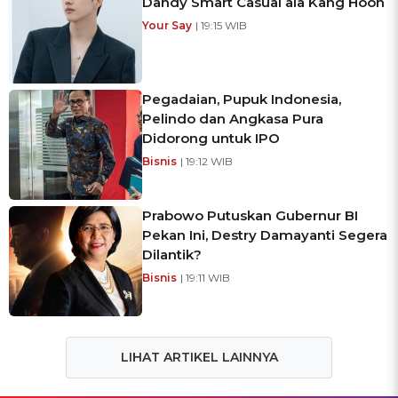
Dandy Smart Casual ala Kang Hoon
Your Say
| 19:15 WIB
Pegadaian, Pupuk Indonesia,
Pelindo dan Angkasa Pura
Didorong untuk IPO
Bisnis
| 19:12 WIB
Prabowo Putuskan Gubernur BI
Pekan Ini, Destry Damayanti Segera
Dilantik?
Bisnis
| 19:11 WIB
LIHAT ARTIKEL LAINNYA