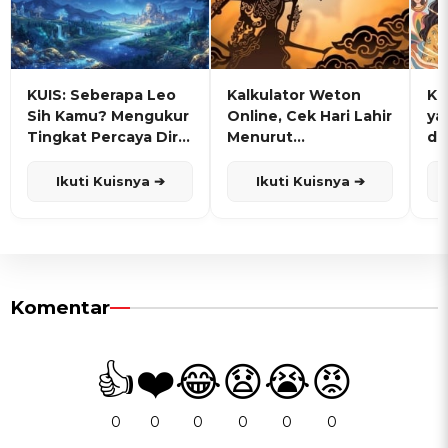
KUIS: Seberapa Leo
Kalkulator Weton
KU
Sih Kamu? Mengukur
Online, Cek Hari Lahir
ya
Tingkat Percaya Diri
Menurut
de
dan Karisma
Penanggalan Jawa
Ikuti Kuisnya ➔
Ikuti Kuisnya ➔
Komentar
👍
❤️
😂
😧
😭
😡
0
0
0
0
0
0