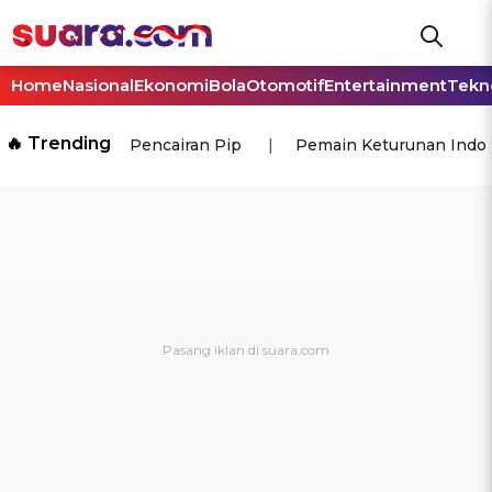
Home
Nasional
Ekonomi
Bola
Otomotif
Entertainment
Tekn
🔥 Trending
Pencairan Pip
Pemain Keturunan Indo