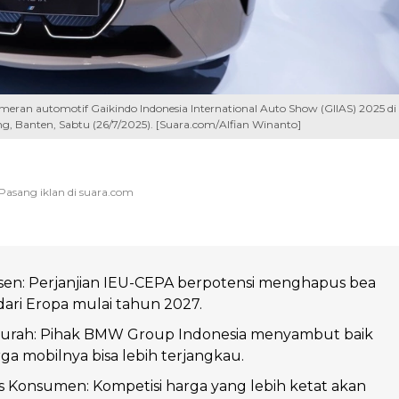
ran automotif Gaikindo Indonesia International Auto Show (GIIAS) 2025 di
ng, Banten, Sabtu (26/7/2025). [Suara.com/Alfian Winanto]
sen: Perjanjian IEU-CEPA berpotensi menghapus bea
ari Eropa mulai tahun 2027.
rah: Pihak BMW Group Indonesia menyambut baik
ga mobilnya bisa lebih terjangkau.
 Konsumen: Kompetisi harga yang lebih ketat akan