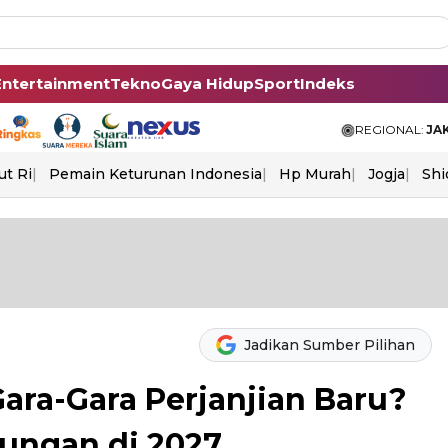
Entertainment
Tekno
Gaya Hidup
Sport
Indeks
REGIONAL:
JA
ut Ri
Pemain Keturunan Indonesia
Hp Murah
Jogja
Shi
Jadikan Sumber Pilihan
ra-Gara Perjanjian Baru?
bungan di 2027