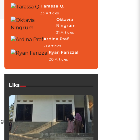
Tarassa Q.
33 Articles
Oktavia
Ningrum
31 Articles
Ardina Praf
21 Articles
Ryan Farizzal
20 Articles
Liks
ng