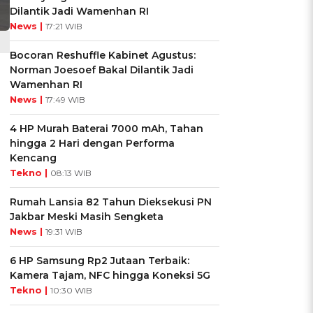
Dilantik Jadi Wamenhan RI
News |
17:21 WIB
Bocoran Reshuffle Kabinet Agustus:
Norman Joesoef Bakal Dilantik Jadi
Wamenhan RI
News |
17:49 WIB
4 HP Murah Baterai 7000 mAh, Tahan
hingga 2 Hari dengan Performa
Kencang
Tekno |
08:13 WIB
Rumah Lansia 82 Tahun Dieksekusi PN
Jakbar Meski Masih Sengketa
News |
19:31 WIB
6 HP Samsung Rp2 Jutaan Terbaik:
Kamera Tajam, NFC hingga Koneksi 5G
Tekno |
10:30 WIB