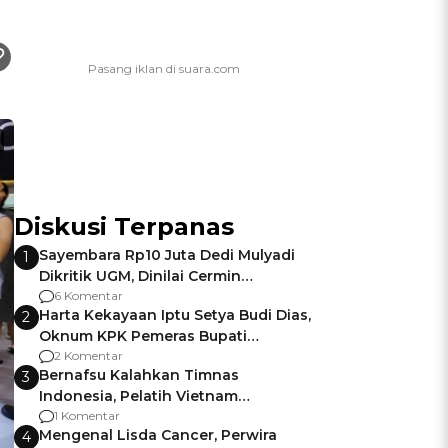
Diskusi Terpanas
Sayembara Rp10 Juta Dedi Mulyadi
1
Dikritik UGM, Dinilai Cermin
Gagalnya Negara Jamin Keamanan
6 Komentar
Harta Kekayaan Iptu Setya Budi Dias,
2
Oknum KPK Pemeras Bupati
Pemalang
2 Komentar
Bernafsu Kalahkan Timnas
3
Indonesia, Pelatih Vietnam
Berencana Pakai Jimat di Pakansari
1 Komentar
Mengenal Lisda Cancer, Perwira
4