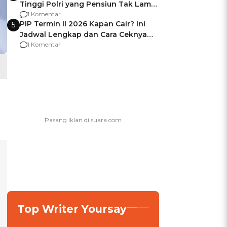
Tinggi Polri yang Pensiun Tak Lama
Usai Jadi Brigjen
1 Komentar
PIP Termin II 2026 Kapan Cair? Ini
5
Jadwal Lengkap dan Cara Ceknya
agar Dana Tidak Hangus!
1 Komentar
Top Writer Yoursay