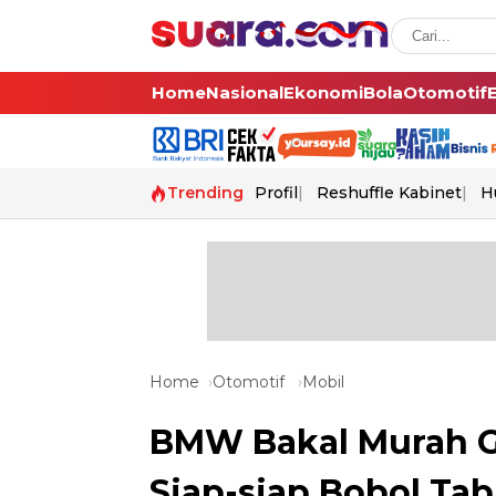
Home
Nasional
Ekonomi
Bola
Otomotif
Trending
Profil
Reshuffle Kabinet
H
Home
Otomotif
Mobil
BMW Bakal Murah Ga
Siap-siap Bobol Ta