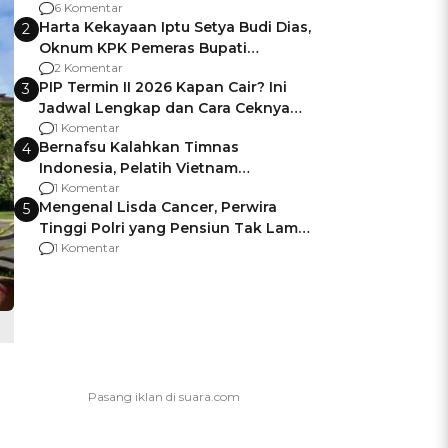
Gagalnya Negara Jamin Keamanan
6 Komentar
Harta Kekayaan Iptu Setya Budi Dias,
2
Oknum KPK Pemeras Bupati
Pemalang
2 Komentar
PIP Termin II 2026 Kapan Cair? Ini
3
Jadwal Lengkap dan Cara Ceknya
agar Dana Tidak Hangus!
1 Komentar
Bernafsu Kalahkan Timnas
4
Indonesia, Pelatih Vietnam
Berencana Pakai Jimat di Pakansari
1 Komentar
Mengenal Lisda Cancer, Perwira
5
Tinggi Polri yang Pensiun Tak Lama
Usai Jadi Brigjen
1 Komentar