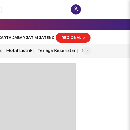
KARTA
JABAR
JATIM
JATENG
REGIONAL
›
n
Mobil Listrik
Tenaga Kesehatan
Perang As-Iran
Ekon