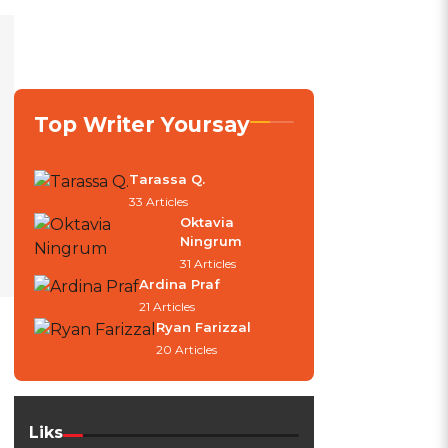
Top Writer Yoursay
Tarassa Q.
33 Articles
Oktavia
Ningrum
31 Articles
Ardina Praf
21 Articles
Ryan Farizzal
20 Articles
Liks