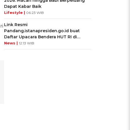
2026: Macan hingga Babi Berpeluang
Dapat Kabar Baik
Lifestyle |
06:23 WIB
Link Resmi
ri
Pandang.istanapresiden.go.id buat
Daftar Upacara Bendera HUT RI di
Istana Negara
News |
12:13 WIB