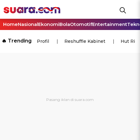
Home
Nasional
Ekonomi
Bola
Otomotif
Entertainment
Tekn
🔥 Trending
Profil
Reshuffle Kabinet
Hut Ri