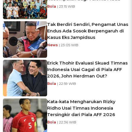
Bola
| 23:15 WIB
Tak Berdiri Sendiri, Pengamat Unas
Endus Ada Sosok Berpengaruh di
Kasus Eks Jampidsus
News
| 23:05 WIB
Erick Thohir Evaluasi Skuad Timnas
Indonesia Usai Gagal di Piala AFF
2026, John Herdman Out?
Bola
| 22:59 WIB
Kata-kata Mengharukan Rizky
Ridho Usai Timnas Indonesia
Tersingkir dari Piala AFF 2026
Bola
| 22:36 WIB