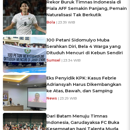
Rekor Buruk Timnas Indonesia di
Piala AFF Semakin Panjang, Pemain
Naturalisasi Tak Berkutik
Bola
| 23:39 WIB
100 Petani Sidomulyo Muba
Serahkan Diri, Bela 4 Warga yang
Dituduh Mencuri di Kebun Sendiri
Sumsel
| 23:34 WIB
Eks Penyidik KPK: Kasus Febrie
Adriansyah Harus Dikembangkan
ke Atas, Bawah, dan Samping
News
| 23:29 WIB
Dari Batam Menuju Timnas
Indonesia, Garudayaksa FC Buka
Kesempatan bagi Talenta Muda