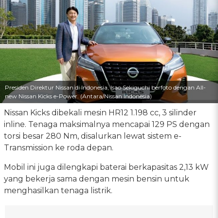
Presiden Direktur Nissan di Indonesia, Isao Sekiguchi berfoto dengan All-
new Nissan Kicks e-Power. (Antara/Nissan Indonesia)
Nissan Kicks dibekali mesin HR12 1.198 cc, 3 silinder
inline. Tenaga maksimalnya mencapai 129 PS dengan
torsi besar 280 Nm, disalurkan lewat sistem e-
Transmission ke roda depan.
Mobil ini juga dilengkapi baterai berkapasitas 2,13 kW
yang bekerja sama dengan mesin bensin untuk
menghasilkan tenaga listrik.