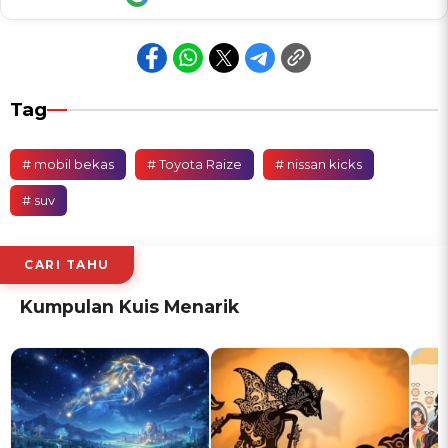
Tag
# mobil bekas
# Toyota Raize
# nissan kicks
# suv
CARI TAHU
Kumpulan Kuis Menarik