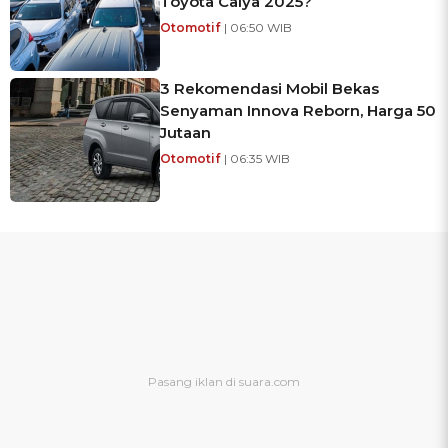
Toyota Calya 2025?
Otomotif
| 06:50 WIB
3 Rekomendasi Mobil Bekas
Senyaman Innova Reborn, Harga 50
Jutaan
Otomotif
| 06:35 WIB