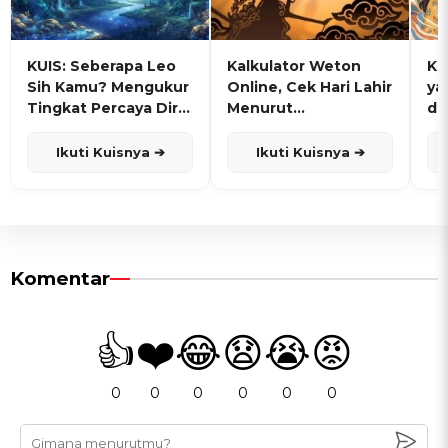
KUIS: Seberapa Leo
Kalkulator Weton
KU
Sih Kamu? Mengukur
Online, Cek Hari Lahir
ya
Tingkat Percaya Diri
Menurut
de
dan Karisma
Penanggalan Jawa
Ikuti Kuisnya ➔
Ikuti Kuisnya ➔
Komentar
👍
❤️
😂
😧
😭
😡
0
0
0
0
0
0