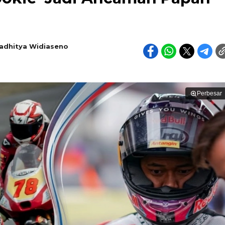
adhitya Widiaseno
Perbesar