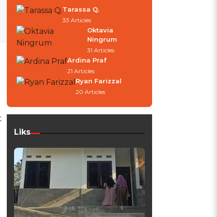
Tarassa Q.
33 Articles
Oktavia
Ningrum
31 Articles
Ardina Praf
21 Articles
Ryan Farizzal
20 Articles
t
Liks