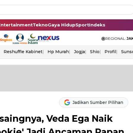
Entertainment
Tekno
Gaya Hidup
Sport
Indeks
REGIONAL:
JA
Reshuffle Kabinet
Hp Murah
Jogja
Shio
Profil
Suns
Jadikan Sumber Pilihan
saingnya, Veda Ega Naik
Rookie' Jadi Ancaman Papan