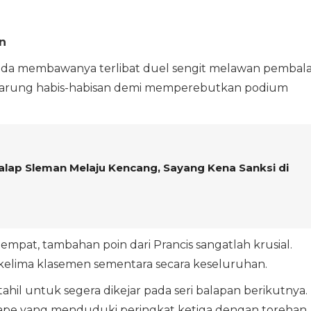
n
 Honda membawanya terlibat duel sengit melawan pembal
rtarung habis-habisan demi memperebutkan podium
.
alap Sleman Melaju Kencang, Sayang Kena Sanksi di
eempat, tambahan poin dari Prancis sangatlah krusial.
 kelima klasemen sementara secara keseluruhan.
hil untuk segera dikejar pada seri balapan berikutnya. 
 Cape yang menduduki peringkat ketiga dengan torehan