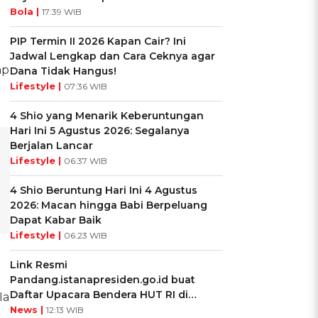
Bola |
17:39 WIB
PIP Termin II 2026 Kapan Cair? Ini
Jadwal Lengkap dan Cara Ceknya agar
ap
Dana Tidak Hangus!
Lifestyle |
07:36 WIB
4 Shio yang Menarik Keberuntungan
Hari Ini 5 Agustus 2026: Segalanya
Berjalan Lancar
Lifestyle |
06:37 WIB
4 Shio Beruntung Hari Ini 4 Agustus
2026: Macan hingga Babi Berpeluang
Dapat Kabar Baik
Lifestyle |
06:23 WIB
Link Resmi
Pandang.istanapresiden.go.id buat
Daftar Upacara Bendera HUT RI di
Ia
Istana Negara
News |
12:13 WIB