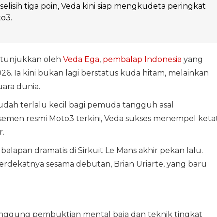
elisih tiga poin, Veda kini siap mengkudeta peringkat
to3.
itunjukkan oleh
Veda Ega
,
pembalap Indonesia
yang
6. Ia kini bukan lagi berstatus kuda hitam, melainkan
ara dunia.
udah terlalu kecil bagi pemuda tangguh asal
asemen resmi Moto3 terkini, Veda sukses menempel keta
r.
balapan dramatis di Sirkuit Le Mans akhir pekan lalu.
erdekatnya sesama debutan, Brian Uriarte, yang baru
anggung pembuktian mental baja dan teknik tingkat