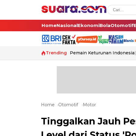
Home
Nasional
Ekonomi
Bola
Otomotif
Trending
Pemain Keturunan Indonesia
Home
Otomotif
Motor
Tinggalkan Jauh Pe
Level dari Status '