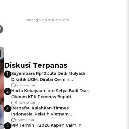
Diskusi Terpanas
Sayembara Rp10 Juta Dedi Mulyadi
1
Dikritik UGM, Dinilai Cermin
Gagalnya Negara Jamin Keamanan
6 Komentar
Harta Kekayaan Iptu Setya Budi Dias,
2
Oknum KPK Pemeras Bupati
Pemalang
2 Komentar
Bernafsu Kalahkan Timnas
3
Indonesia, Pelatih Vietnam
Berencana Pakai Jimat di Pakansari
1 Komentar
PIP Termin II 2026 Kapan Cair? Ini
4