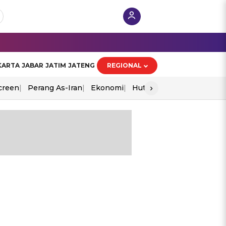
KARTA
JABAR
JATIM
JATENG
REGIONAL
›
creen
Perang As-Iran
Ekonomi
Hut Ri