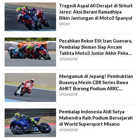
Tragedi Aspal 60 Derajat di Sirkuit
Jerez: Aksi Berani Ramadhipa
Bikin Jantungan di Moto3 Spanyol
SPORT
Pecahkan Rekor Elit Izan Guevara,
Pembalap Sleman Siap Ancam
Takhta Moto3 Junior Akhir Pekan
Ini
OTOMOTIF
Mengamuk di Jepang! Pembuktian
Buasnya Mesin CBR Series Bawa
AHRT Borong Podium ARRC
Motegi
OTOMOTIF
Pembalap Indonesia Aldi Satya
Mahendra Raih Podium Bersejarah
di World Supersport Misano
OTOMOTIF