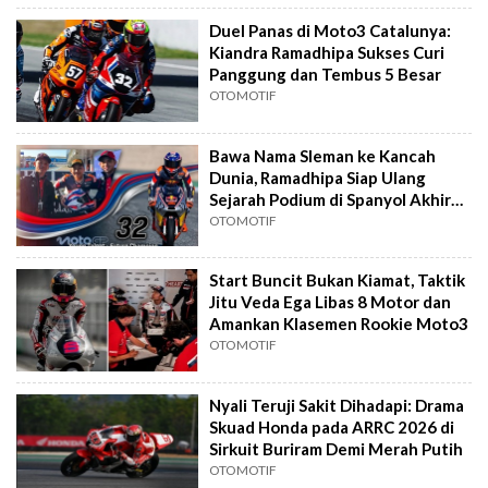
Duel Panas di Moto3 Catalunya:
Kiandra Ramadhipa Sukses Curi
Panggung dan Tembus 5 Besar
OTOMOTIF
Bawa Nama Sleman ke Kancah
Dunia, Ramadhipa Siap Ulang
Sejarah Podium di Spanyol Akhir
Pekan Ini
OTOMOTIF
Start Buncit Bukan Kiamat, Taktik
Jitu Veda Ega Libas 8 Motor dan
Amankan Klasemen Rookie Moto3
OTOMOTIF
Nyali Teruji Sakit Dihadapi: Drama
Skuad Honda pada ARRC 2026 di
Sirkuit Buriram Demi Merah Putih
OTOMOTIF