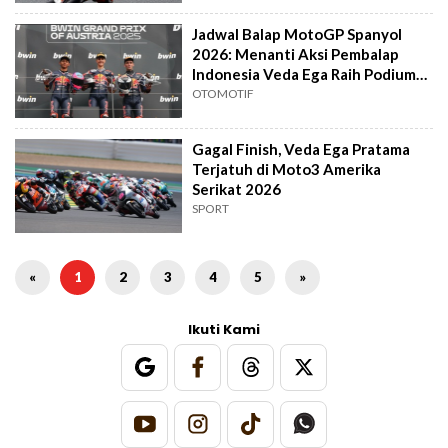
Jadwal Balap MotoGP Spanyol
2026: Menanti Aksi Pembalap
Indonesia Veda Ega Raih Podium
Lagi
OTOMOTIF
Gagal Finish, Veda Ega Pratama
Terjatuh di Moto3 Amerika
Serikat 2026
SPORT
«
1
2
3
4
5
»
Ikuti Kami