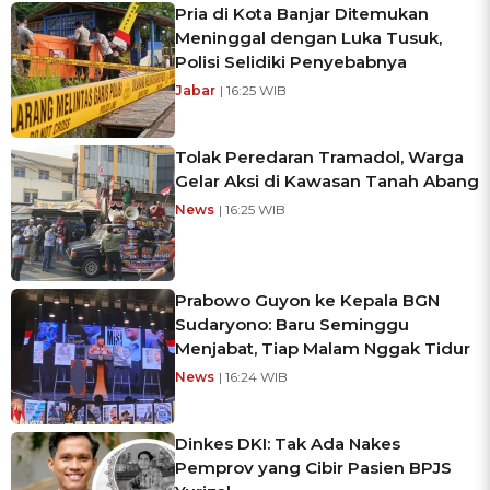
Pria di Kota Banjar Ditemukan
Meninggal dengan Luka Tusuk,
Polisi Selidiki Penyebabnya
Jabar
| 16:25 WIB
Tolak Peredaran Tramadol, Warga
Gelar Aksi di Kawasan Tanah Abang
News
| 16:25 WIB
Prabowo Guyon ke Kepala BGN
Sudaryono: Baru Seminggu
Menjabat, Tiap Malam Nggak Tidur
News
| 16:24 WIB
Dinkes DKI: Tak Ada Nakes
Pemprov yang Cibir Pasien BPJS