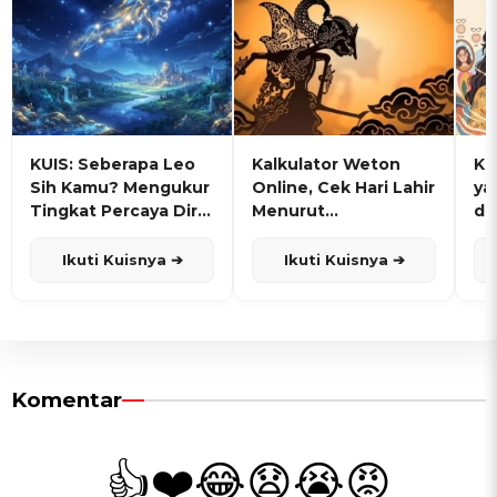
KUIS: Seberapa Leo
Kalkulator Weton
KU
Sih Kamu? Mengukur
Online, Cek Hari Lahir
ya
Tingkat Percaya Diri
Menurut
de
dan Karisma
Penanggalan Jawa
Ikuti Kuisnya ➔
Ikuti Kuisnya ➔
Komentar
👍
❤️
😂
😧
😭
😡