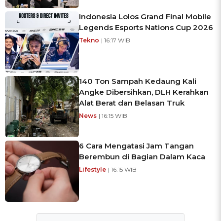
Indonesia Lolos Grand Final Mobile
Legends Esports Nations Cup 2026
Tekno
| 16:17 WIB
140 Ton Sampah Kedaung Kali
Angke Dibersihkan, DLH Kerahkan
Alat Berat dan Belasan Truk
News
| 16:15 WIB
6 Cara Mengatasi Jam Tangan
Berembun di Bagian Dalam Kaca
Lifestyle
| 16:15 WIB