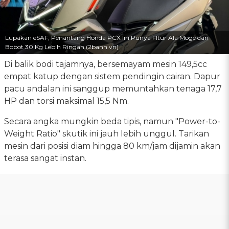
Lupakan eSAF, Penantang Honda PCX Ini Punya FItur Ala Moge dan
Bobot 30 Kg Lebih Ringan (2banh.vn)
Di balik bodi tajamnya, bersemayam mesin 149,5cc
empat katup dengan sistem pendingin cairan. Dapur
pacu andalan ini sanggup memuntahkan tenaga 17,7
HP dan torsi maksimal 15,5 Nm.
Secara angka mungkin beda tipis, namun "Power-to-
Weight Ratio" skutik ini jauh lebih unggul. Tarikan
mesin dari posisi diam hingga 80 km/jam dijamin akan
terasa sangat instan.