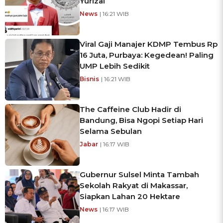
Yurizal
News
| 16:21 WIB
Viral Gaji Manajer KDMP Tembus Rp
16 Juta, Purbaya: Kegedean! Paling
UMP Lebih Sedikit
Bisnis
| 16:21 WIB
The Caffeine Club Hadir di
Bandung, Bisa Ngopi Setiap Hari
Selama Sebulan
Jabar
| 16:17 WIB
Gubernur Sulsel Minta Tambah
Sekolah Rakyat di Makassar,
Siapkan Lahan 20 Hektare
News
| 16:17 WIB