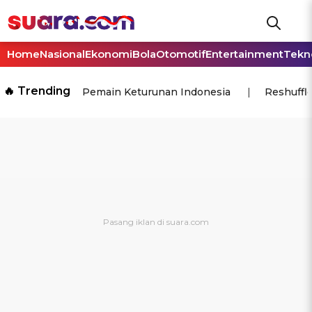
Home
Nasional
Ekonomi
Bola
Otomotif
Entertainment
Tekn
🔥 Trending
Pemain Keturunan Indonesia
Reshuffl