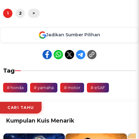
1
2
>
Jadikan Sumber Pilihan
Tag
# honda
# yamaha
# motor
# eSAF
CARI TAHU
Kumpulan Kuis Menarik