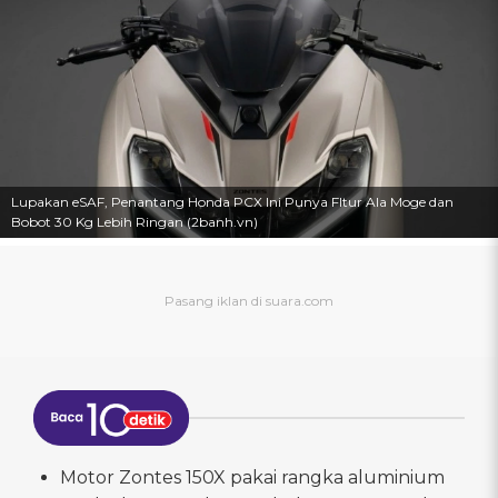
Lupakan eSAF, Penantang Honda PCX Ini Punya FItur Ala Moge dan
Bobot 30 Kg Lebih Ringan (2banh.vn)
Motor Zontes 150X pakai rangka aluminium