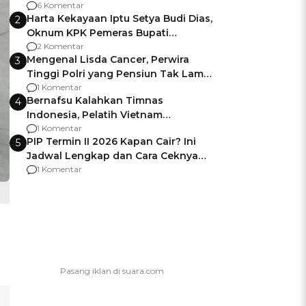
Gagalnya Negara Jamin Keamanan
6 Komentar
Harta Kekayaan Iptu Setya Budi Dias,
2
Oknum KPK Pemeras Bupati
Pemalang
2 Komentar
Mengenal Lisda Cancer, Perwira
3
Tinggi Polri yang Pensiun Tak Lama
Usai Jadi Brigjen
1 Komentar
Bernafsu Kalahkan Timnas
4
Indonesia, Pelatih Vietnam
Berencana Pakai Jimat di Pakansari
1 Komentar
PIP Termin II 2026 Kapan Cair? Ini
5
Jadwal Lengkap dan Cara Ceknya
agar Dana Tidak Hangus!
1 Komentar