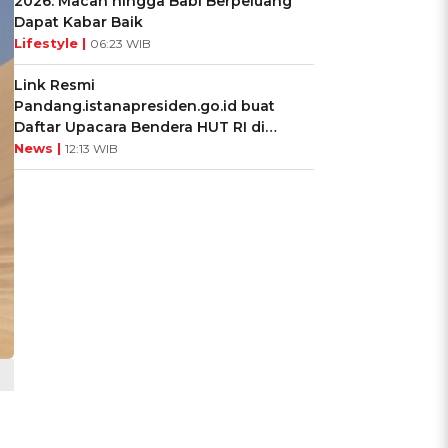
2026: Macan hingga Babi Berpeluang
Dapat Kabar Baik
Lifestyle |
06:23 WIB
Link Resmi
Pandang.istanapresiden.go.id buat
Daftar Upacara Bendera HUT RI di
Istana Negara
News |
12:13 WIB