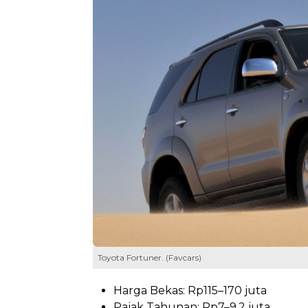
Toyota Fortuner. (Favcars)
Harga Bekas: Rp115–170 juta
Pajak Tahunan: Rp7–9,2 juta