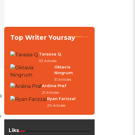
Top Writer Yoursay
Tarassa Q.
33 Articles
Oktavia
Ningrum
31 Articles
Ardina Praf
21 Articles
a
Ryan Farizzal
20 Articles
%
Liks