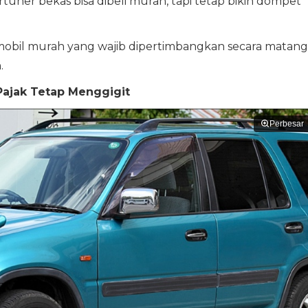
tuner bekas bisa dibeli murah, tapi tetap bikin dompet
 mobil murah yang wajib dipertimbangkan secara matang
.
 Pajak Tetap Menggigit
Perbesar