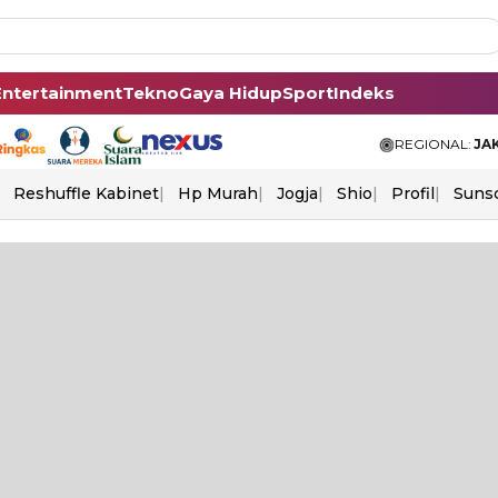
Entertainment
Tekno
Gaya Hidup
Sport
Indeks
REGIONAL:
JA
Reshuffle Kabinet
Hp Murah
Jogja
Shio
Profil
Suns