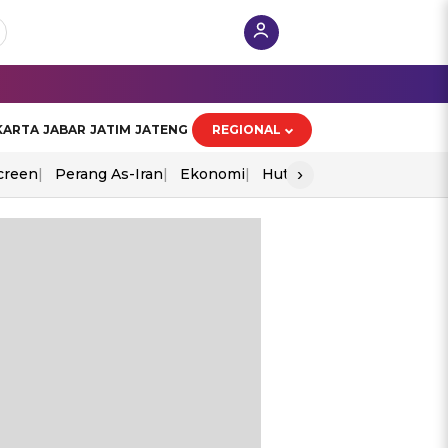
KARTA
JABAR
JATIM
JATENG
REGIONAL
›
creen
Perang As-Iran
Ekonomi
Hut Ri