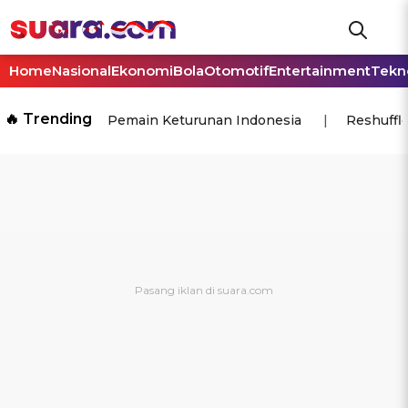
Home
Nasional
Ekonomi
Bola
Otomotif
Entertainment
Tekn
🔥 Trending
Pemain Keturunan Indonesia
Reshuffl