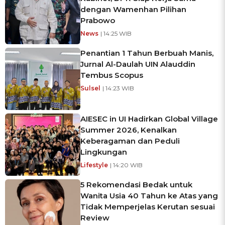
dengan Wamenhan Pilihan
Prabowo
News
| 14:25 WIB
Penantian 1 Tahun Berbuah Manis,
Jurnal Al-Daulah UIN Alauddin
Tembus Scopus
Sulsel
| 14:23 WIB
AIESEC in UI Hadirkan Global Village
Summer 2026, Kenalkan
Keberagaman dan Peduli
Lingkungan
Lifestyle
| 14:20 WIB
5 Rekomendasi Bedak untuk
Wanita Usia 40 Tahun ke Atas yang
Tidak Memperjelas Kerutan sesuai
Review