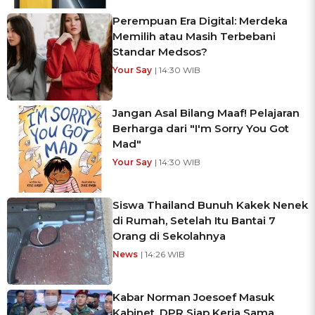
Perempuan Era Digital: Merdeka
Memilih atau Masih Terbebani
Standar Medsos?
Your Say
| 14:30 WIB
Jangan Asal Bilang Maaf! Pelajaran
Berharga dari "I'm Sorry You Got
Mad"
Your Say
| 14:30 WIB
Siswa Thailand Bunuh Kakek Nenek
di Rumah, Setelah Itu Bantai 7
Orang di Sekolahnya
News
| 14:26 WIB
Kabar Norman Joesoef Masuk
Kabinet, DPR Siap Kerja Sama