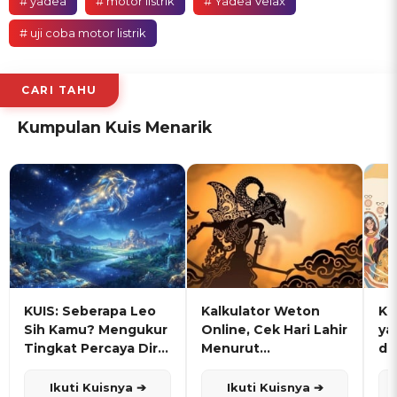
# yadea
# motor listrik
# Yadea Velax
# uji coba motor listrik
CARI TAHU
Kumpulan Kuis Menarik
KUIS: Seberapa Leo
Kalkulator Weton
KU
Sih Kamu? Mengukur
Online, Cek Hari Lahir
ya
Tingkat Percaya Diri
Menurut
de
dan Karisma
Penanggalan Jawa
Ikuti Kuisnya ➔
Ikuti Kuisnya ➔