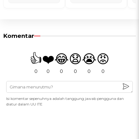
Komentar
👍
❤️
😂
😧
😭
😡
0
0
0
0
0
0
Isi komentar sepenuhnya adalah tanggung jawab pengguna dan
diatur dalam UU ITE