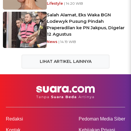
Lifestyle
| 14:20 WIB
Salah Alamat, Eks Waka BGN
Lodewyk Pusung Pindah
Praperadilan ke PN Jakpus, Digelar
12 Agustus
News
| 14:19 WIB
LIHAT ARTIKEL LAINNYA
Redaksi
Pedoman Media Siber
Kontak
Kebijakan Privasi