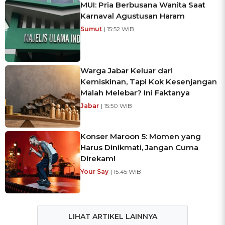
MUI: Pria Berbusana Wanita Saat
Karnaval Agustusan Haram
Sumut
| 15:52 WIB
Warga Jabar Keluar dari
Kemiskinan, Tapi Kok Kesenjangan
Malah Melebar? Ini Faktanya
Jabar
| 15:50 WIB
Konser Maroon 5: Momen yang
Harus Dinikmati, Jangan Cuma
Direkam!
Your Say
| 15:45 WIB
LIHAT ARTIKEL LAINNYA