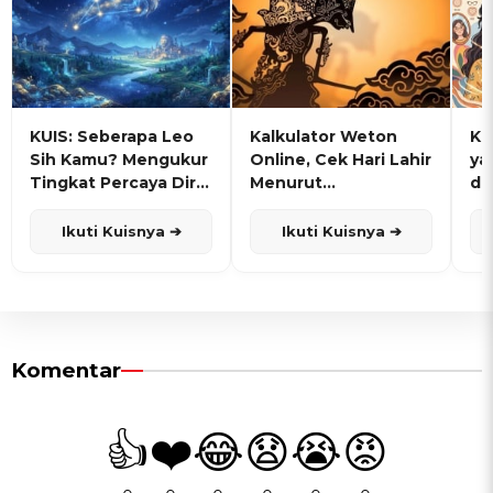
KUIS: Seberapa Leo
Kalkulator Weton
KU
Sih Kamu? Mengukur
Online, Cek Hari Lahir
ya
Tingkat Percaya Diri
Menurut
de
dan Karisma
Penanggalan Jawa
Ikuti Kuisnya ➔
Ikuti Kuisnya ➔
Komentar
👍
❤️
😂
😧
😭
😡