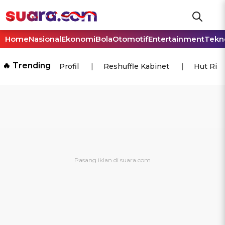
Home
Nasional
Ekonomi
Bola
Otomotif
Entertainment
Tekn
🔥 Trending
Profil
Reshuffle Kabinet
Hut Ri