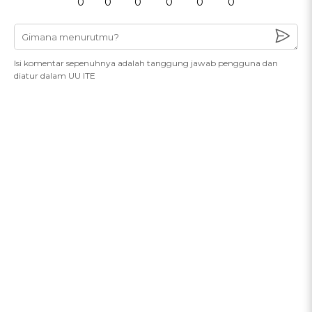
0
0
0
0
0
0
Isi komentar sepenuhnya adalah tanggung jawab pengguna dan
diatur dalam UU ITE