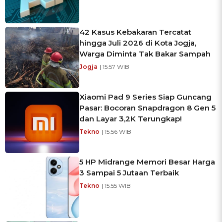
42 Kasus Kebakaran Tercatat
hingga Juli 2026 di Kota Jogja,
Warga Diminta Tak Bakar Sampah
Jogja
| 15:57 WIB
Xiaomi Pad 9 Series Siap Guncang
Pasar: Bocoran Snapdragon 8 Gen 5
dan Layar 3,2K Terungkap!
Tekno
| 15:56 WIB
5 HP Midrange Memori Besar Harga
3 Sampai 5 Jutaan Terbaik
Tekno
| 15:55 WIB