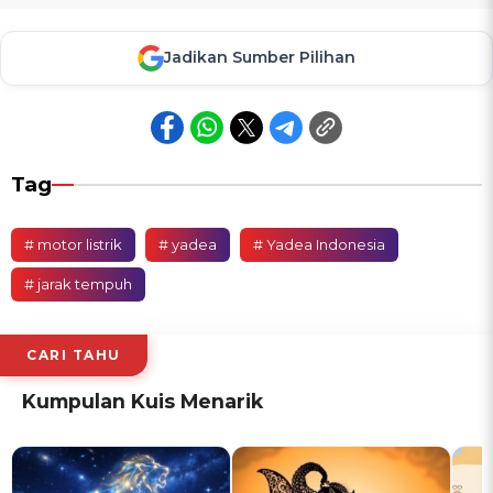
Jadikan Sumber Pilihan
Tag
# motor listrik
# yadea
# Yadea Indonesia
# jarak tempuh
CARI TAHU
Kumpulan Kuis Menarik