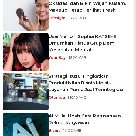
Oksidasi dan Bikin Wajah Kusam,
Makeup Tetap Terlihat Fresh
Lifestyle
| 16:20 WIB
Usai Manon, Sophia KATSEYE
Umumkan Hiatus Grup Demi
Kesehatan Mental
Your Say
| 16:20 WIB
Strategi Isuzu Tingkatkan
Produktivitas Bisnis Melalui
Layanan Purna Jual Terintegrasi
Otomotif
| 16:10 WIB
AI Mulai Ubah Cara Perusahaan
Rekrut Karyawan
Bisnis
| 16:00 WIB