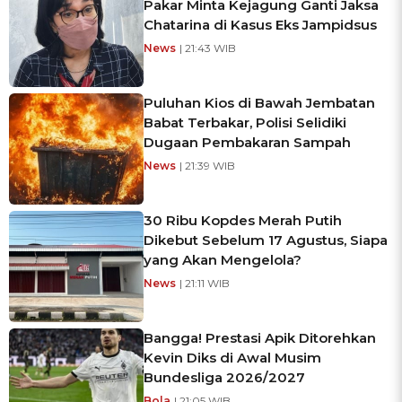
Pakar Minta Kejagung Ganti Jaksa
Chatarina di Kasus Eks Jampidsus
News
| 21:43 WIB
Puluhan Kios di Bawah Jembatan
Babat Terbakar, Polisi Selidiki
Dugaan Pembakaran Sampah
News
| 21:39 WIB
30 Ribu Kopdes Merah Putih
Dikebut Sebelum 17 Agustus, Siapa
yang Akan Mengelola?
News
| 21:11 WIB
Bangga! Prestasi Apik Ditorehkan
Kevin Diks di Awal Musim
Bundesliga 2026/2027
Bola
| 21:05 WIB