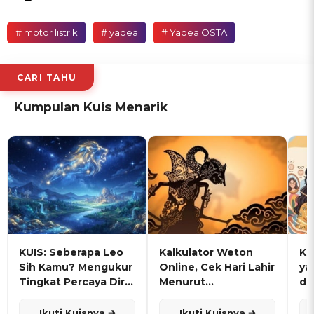
# motor listrik
# yadea
# Yadea OSTA
CARI TAHU
Kumpulan Kuis Menarik
KUIS: Seberapa Leo
Kalkulator Weton
KU
Sih Kamu? Mengukur
Online, Cek Hari Lahir
ya
Tingkat Percaya Diri
Menurut
de
dan Karisma
Penanggalan Jawa
Ikuti Kuisnya ➔
Ikuti Kuisnya ➔