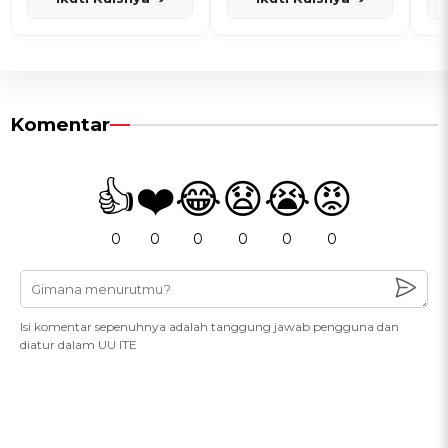
Komentar
👍
❤️
😂
😧
😭
😡
0
0
0
0
0
0
Isi komentar sepenuhnya adalah tanggung jawab pengguna dan
diatur dalam UU ITE