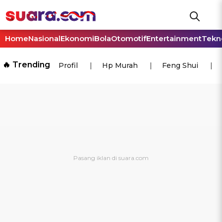
Home
Nasional
Ekonomi
Bola
Otomotif
Entertainment
Tekn
🔥 Trending
Profil
Hp Murah
Feng Shui