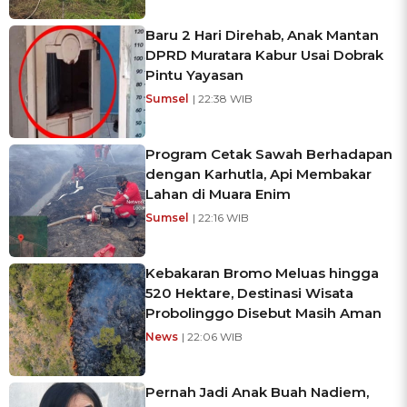
Baru 2 Hari Direhab, Anak Mantan
DPRD Muratara Kabur Usai Dobrak
Pintu Yayasan
Sumsel
| 22:38 WIB
Program Cetak Sawah Berhadapan
dengan Karhutla, Api Membakar
Lahan di Muara Enim
Sumsel
| 22:16 WIB
Kebakaran Bromo Meluas hingga
520 Hektare, Destinasi Wisata
Probolinggo Disebut Masih Aman
News
| 22:06 WIB
Pernah Jadi Anak Buah Nadiem,