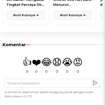
Tingkat Percaya Diri
Menurut
de
dan Karisma
Penanggalan Jawa
Ikuti Kuisnya ➔
Ikuti Kuisnya ➔
Komentar
👍
❤️
😂
😧
😭
😡
0
0
0
0
0
0
Isi komentar sepenuhnya adalah tanggung jawab pengguna dan
diatur dalam UU ITE