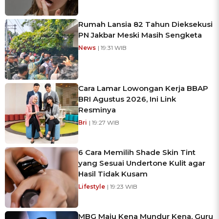
Rumah Lansia 82 Tahun Dieksekusi
PN Jakbar Meski Masih Sengketa
News
| 19:31 WIB
Cara Lamar Lowongan Kerja BBAP
BRI Agustus 2026, Ini Link
Resminya
Bri
| 19:27 WIB
6 Cara Memilih Shade Skin Tint
yang Sesuai Undertone Kulit agar
Hasil Tidak Kusam
Lifestyle
| 19:23 WIB
MBG Maju Kena Mundur Kena, Guru