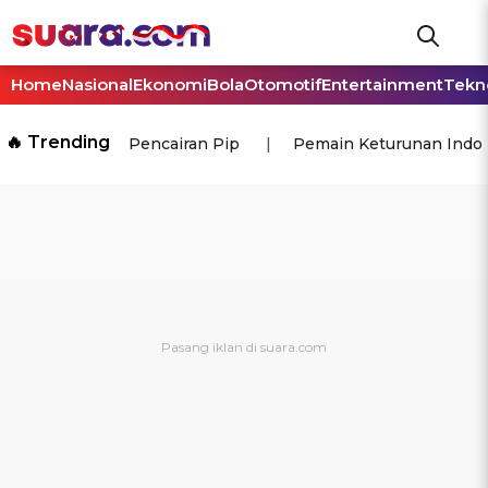
Home
Nasional
Ekonomi
Bola
Otomotif
Entertainment
Tekn
🔥 Trending
Pencairan Pip
Pemain Keturunan Indo