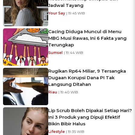
Jadwal Tayang
Your Say
| 19:45 WIB
Cacing Diduga Muncul di Menu
MBG Musi Rawas, Ini 6 Fakta yang
Terungkap
Sumsel
| 19:44 WIB
Rugikan Rp64 Miliar, 9 Tersangka
Dugaan Korupsi Dana PI Tak
Langsung Ditahan
Riau
| 19:40 WIB
Lip Scrub Boleh Dipakai Setiap Hari?
Ini 3 Produk yang Dipuji Efektif
Bikin Bibir Halus
Lifestyle
| 19:35 WIB