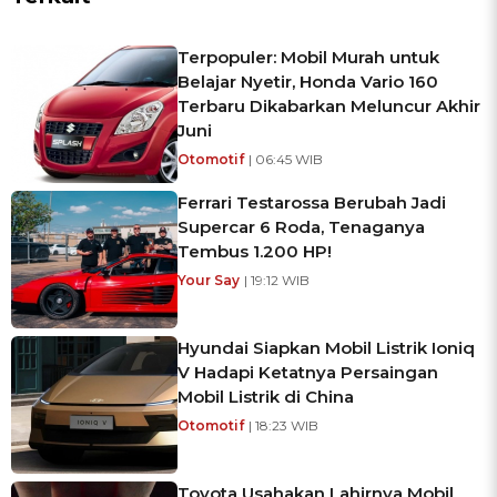
Terpopuler: Mobil Murah untuk
Belajar Nyetir, Honda Vario 160
Terbaru Dikabarkan Meluncur Akhir
Juni
Otomotif
| 06:45 WIB
Ferrari Testarossa Berubah Jadi
Supercar 6 Roda, Tenaganya
Tembus 1.200 HP!
Your Say
| 19:12 WIB
Hyundai Siapkan Mobil Listrik Ioniq
V Hadapi Ketatnya Persaingan
Mobil Listrik di China
Otomotif
| 18:23 WIB
Toyota Usahakan Lahirnya Mobil