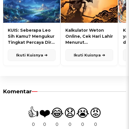
KUIS: Seberapa Leo
Kalkulator Weton
KU
Sih Kamu? Mengukur
Online, Cek Hari Lahir
ya
Tingkat Percaya Diri
Menurut
de
dan Karisma
Penanggalan Jawa
Ikuti Kuisnya ➔
Ikuti Kuisnya ➔
Komentar
👍
❤️
😂
😧
😭
😡
0
0
0
0
0
0