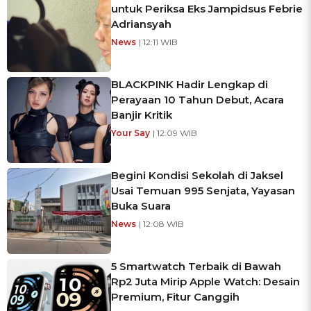
untuk Periksa Eks Jampidsus Febrie
Adriansyah
News
| 12:11 WIB
BLACKPINK Hadir Lengkap di
Perayaan 10 Tahun Debut, Acara
Banjir Kritik
Your Say
| 12:09 WIB
Begini Kondisi Sekolah di Jaksel
Usai Temuan 995 Senjata, Yayasan
Buka Suara
News
| 12:08 WIB
5 Smartwatch Terbaik di Bawah
Rp2 Juta Mirip Apple Watch: Desain
Premium, Fitur Canggih