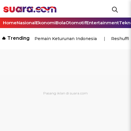
Home
Nasional
Ekonomi
Bola
Otomotif
Entertainment
Tekn
🔥 Trending
Pemain Keturunan Indonesia
Reshuffl