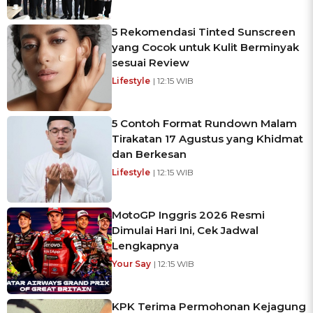
5 Rekomendasi Tinted Sunscreen
yang Cocok untuk Kulit Berminyak
sesuai Review
Lifestyle
| 12:15 WIB
5 Contoh Format Rundown Malam
Tirakatan 17 Agustus yang Khidmat
dan Berkesan
Lifestyle
| 12:15 WIB
MotoGP Inggris 2026 Resmi
Dimulai Hari Ini, Cek Jadwal
Lengkapnya
Your Say
| 12:15 WIB
KPK Terima Permohonan Kejagung