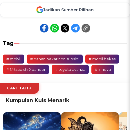
Jadikan Sumber Pilihan
Tag
# mobil
# bahan bakar non subsidi
# mobil bekas
# Mitsubishi Xpander
# toyota avanza
# Innova
CARI TAHU
Kumpulan Kuis Menarik