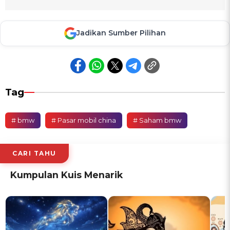
Jadikan Sumber Pilihan
Tag
# bmw
# Pasar mobil china
# Saham bmw
CARI TAHU
Kumpulan Kuis Menarik