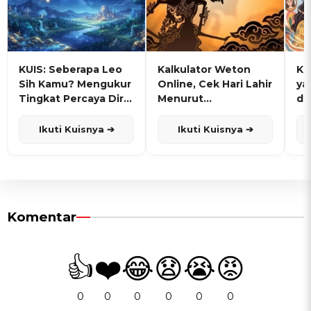
KUIS: Seberapa Leo
Kalkulator Weton
KU
Sih Kamu? Mengukur
Online, Cek Hari Lahir
ya
Tingkat Percaya Diri
Menurut
de
dan Karisma
Penanggalan Jawa
Ikuti Kuisnya ➔
Ikuti Kuisnya ➔
Komentar
👍
❤️
😂
😧
😭
😡
0
0
0
0
0
0