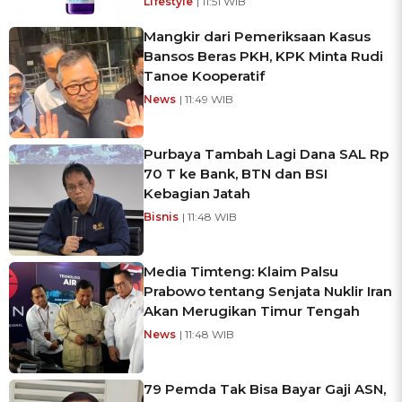
Lifestyle
| 11:51 WIB
Mangkir dari Pemeriksaan Kasus
Bansos Beras PKH, KPK Minta Rudi
Tanoe Kooperatif
News
| 11:49 WIB
Purbaya Tambah Lagi Dana SAL Rp
70 T ke Bank, BTN dan BSI
Kebagian Jatah
Bisnis
| 11:48 WIB
Media Timteng: Klaim Palsu
Prabowo tentang Senjata Nuklir Iran
Akan Merugikan Timur Tengah
News
| 11:48 WIB
79 Pemda Tak Bisa Bayar Gaji ASN,