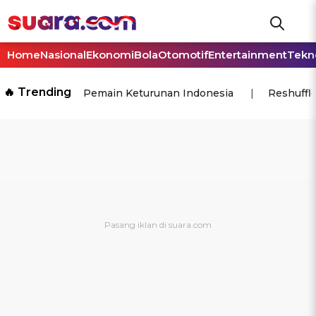
Home
Nasional
Ekonomi
Bola
Otomotif
Entertainment
Tekn
🔥 Trending
Pemain Keturunan Indonesia
Reshuffl