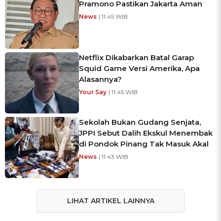
Pramono Pastikan Jakarta Aman
News
| 11:45 WIB
Netflix Dikabarkan Batal Garap
Squid Game Versi Amerika, Apa
Alasannya?
Your Say
| 11:45 WIB
Sekolah Bukan Gudang Senjata,
JPPI Sebut Dalih Ekskul Menembak
di Pondok Pinang Tak Masuk Akal
News
| 11:43 WIB
LIHAT ARTIKEL LAINNYA